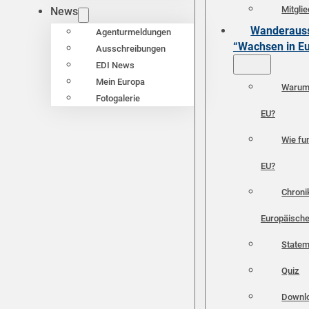
Mitgli
News
Wanderauss
Agenturmeldungen
“Wachsen in E
Ausschreibungen
EDI News
Mein Europa
Warum 
Fotogalerie
EU?
Wie fun
EU?
Chroni
Europäische
Statem
Quiz
Downl