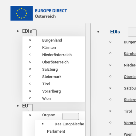
EDIs
EDIs
Burgenland
Burgen
Kärnten
Kärnte
Niederösterreich
Oberösterreich
Nieder
Salzburg
Oberös
Steiermark
Tirol
Salzbu
Vorarlberg
Wien
Steier
EU
Tirol
Organe
Vorarl
Das Europäische
Parlament
Wien