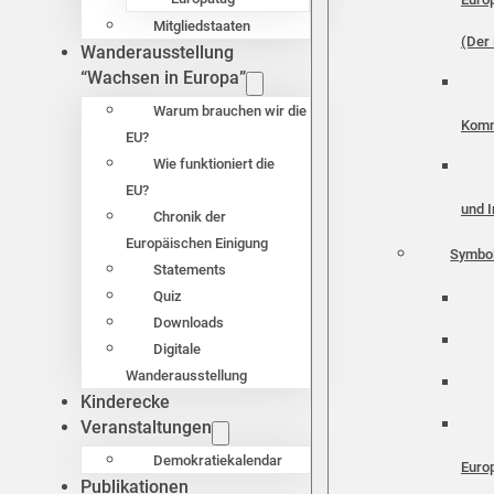
Mitgliedstaaten
(Der 
Wanderausstellung
“Wachsen in Europa”
Warum brauchen wir die
Komm
EU?
Wie funktioniert die
EU?
und I
Chronik der
Europäischen Einigung
Symbo
Statements
Quiz
Downloads
Digitale
Wanderausstellung
Kinderecke
Veranstaltungen
Demokratiekalendar
Euro
Publikationen