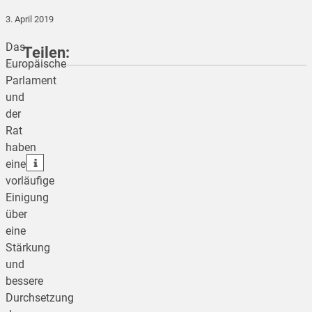
3. April 2019
Das
Teilen:
Europäische
Parlament
und
teilen
der
Rat
teilen
haben
teilen
eine
vorläufige
Einigung
über
eine
Stärkung
und
bessere
Durchsetzung