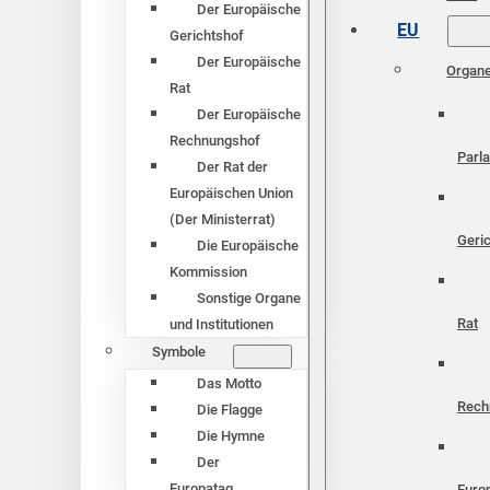
Der Europäische
EU
Gerichtshof
Der Europäische
Organ
Rat
Der Europäische
Rechnungshof
Parl
Der Rat der
Europäischen Union
(Der Ministerrat)
Geri
Die Europäische
Kommission
Sonstige Organe
Rat
und Institutionen
Symbole
Das Motto
Rech
Die Flagge
Die Hymne
Der
Europatag
Euro