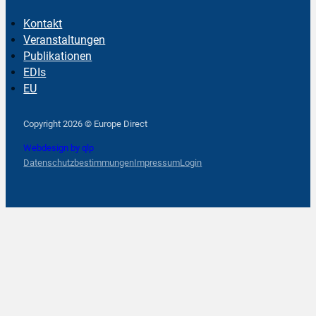
Kontakt
Veranstaltungen
Publikationen
EDIs
EU
Follow us on Facebook
Follow us on Instagram
Follow us on YouTube
Copyright 2026 © Europe Direct
Webdesign by qlp
Datenschutzbestimmungen
Impressum
Login