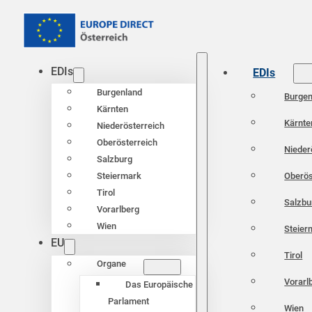
EDIs
EDIs
Burgenland
Burgen
Kärnten
Kärnte
Niederösterreich
Oberösterreich
Nieder
Salzburg
Oberös
Steiermark
Tirol
Salzbu
Vorarlberg
Wien
Steier
EU
Tirol
Organe
Vorarl
Das Europäische
Parlament
Wien