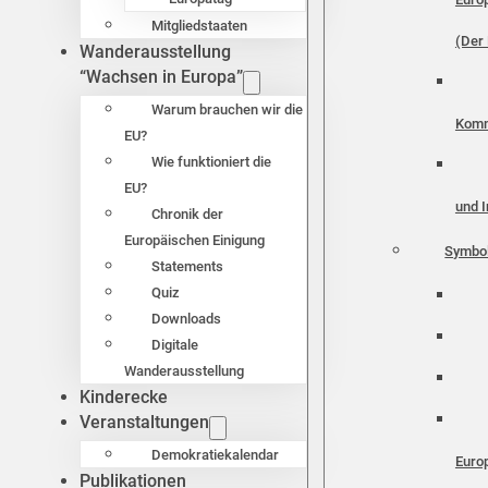
Mitgliedstaaten
(Der 
Wanderausstellung
“Wachsen in Europa”
Warum brauchen wir die
Komm
EU?
Wie funktioniert die
EU?
und I
Chronik der
Europäischen Einigung
Symbo
Statements
Quiz
Downloads
Digitale
Wanderausstellung
Kinderecke
Veranstaltungen
Demokratiekalendar
Euro
Publikationen