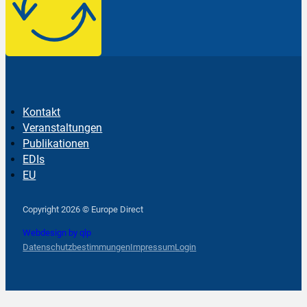
Kontakt
Veranstaltungen
Publikationen
EDIs
EU
Follow us on Facebook
Follow us on Instagram
Follow us on YouTube
Copyright 2026 © Europe Direct
Webdesign by qlp
Datenschutzbestimmungen
Impressum
Login