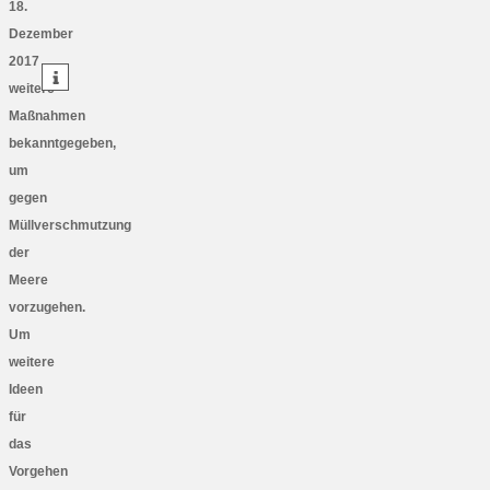
18.
Dezember
teilen
2017
teilen
weitere
Maßnahmen
bekanntgegeben,
um
gegen
Müllverschmutzung
der
Meere
vorzugehen.
Um
weitere
Ideen
für
das
Vorgehen