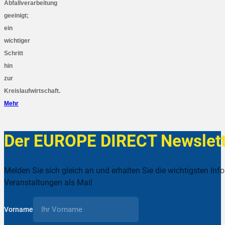
Abfallverarbeitung
geeinigt;
ein
wichtiger
Schritt
hin
zur
Kreislaufwirtschaft.
Mehr
Der EUROPE DIRECT Newslett
Melden Sie sich gleich an und erhalten Sie die wichtigsten Inf
Veranstaltungen als Mail
Vorname