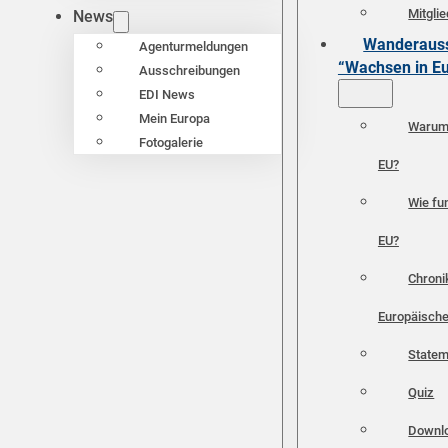
Mitgli
News
Wanderauss
Agenturmeldungen
“Wachsen in E
Ausschreibungen
EDI News
Mein Europa
Warum 
Fotogalerie
EU?
Wie fun
EU?
Chroni
Europäische
Statem
Quiz
Downl