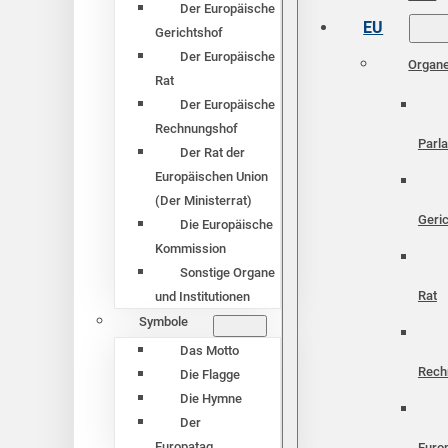
Der Europäische
EU
Gerichtshof
Der Europäische
Organ
Rat
Der Europäische
Rechnungshof
Parl
Der Rat der
Europäischen Union
(Der Ministerrat)
Geri
Die Europäische
Kommission
Sonstige Organe
Rat
und Institutionen
Symbole
Das Motto
Rech
Die Flagge
Die Hymne
Der
Europatag
Euro