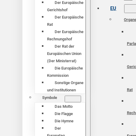
Der Europäische
EU
Gerichtshof
Der Europäische
Organ
Rat
Der Europäische
Rechnungshof
Parl
Der Rat der
Europäischen Union
(Der Ministerrat)
Geri
Die Europäische
Kommission
Sonstige Organe
Rat
und Institutionen
Symbole
Das Motto
Rech
Die Flagge
Die Hymne
Der
Europatag
Euro