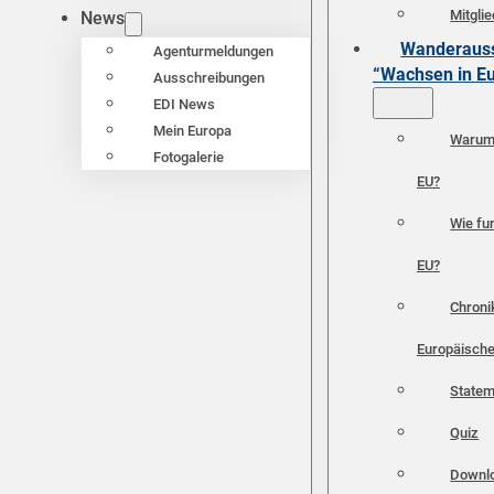
Mitgli
News
Wanderauss
Agenturmeldungen
“Wachsen in E
Ausschreibungen
EDI News
Mein Europa
Warum 
Fotogalerie
EU?
Wie fun
EU?
Chroni
Europäische
Statem
Quiz
Downl