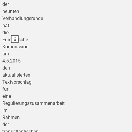
der
neunten
teilen
Verhandlungsrunde
hat
teilen
die
teilen
Europäische
Kommission
am
4.5.2015
den
aktualisierten
Textvorschlag
für
eine
Regulierungszusammenarbeit
im
Rahmen
der
transatlantischen