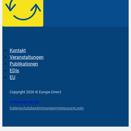
Kontakt
Veranstaltungen
Publikationen
EDIs
EU
Follow us on Facebook
Follow us on Instagram
Follow us on YouTube
Copyright 2026 © Europe Direct
Webdesign by qlp
Datenschutzbestimmungen
Impressum
Login