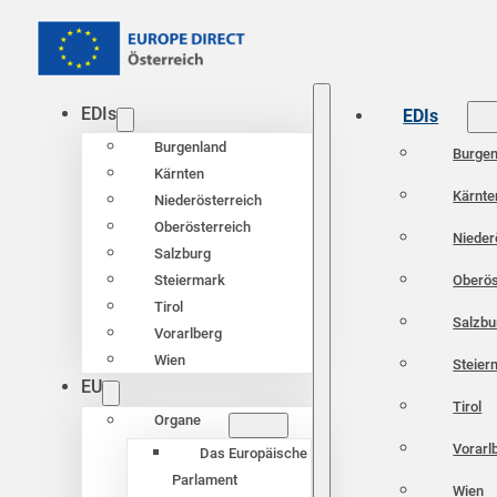
EDIs
EDIs
Burgenland
Burgen
Kärnten
Kärnte
Niederösterreich
Oberösterreich
Nieder
Salzburg
Oberös
Steiermark
Tirol
Salzbu
Vorarlberg
Wien
Steier
EU
Tirol
Organe
Vorarl
Das Europäische
Parlament
Wien