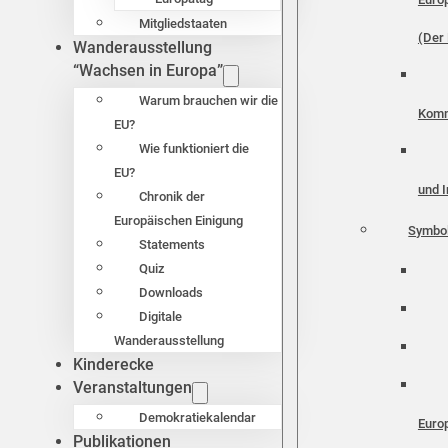
Mitgliedstaaten
(Der 
Wanderausstellung
“Wachsen in Europa”
Warum brauchen wir die
Komm
EU?
Wie funktioniert die
EU?
und I
Chronik der
Europäischen Einigung
Symbo
Statements
Quiz
Downloads
Digitale
Wanderausstellung
Kinderecke
Veranstaltungen
Demokratiekalendar
Euro
Publikationen