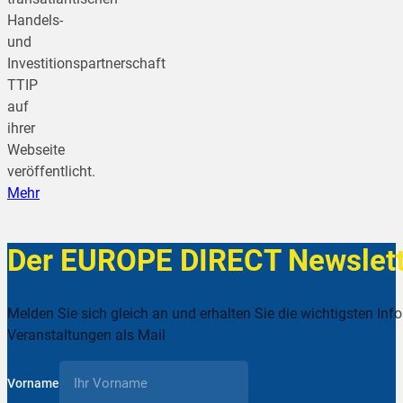
Handels-
und
Investitionspartnerschaft
TTIP
auf
ihrer
Webseite
veröffentlicht.
Mehr
Der EUROPE DIRECT Newslett
Melden Sie sich gleich an und erhalten Sie die wichtigsten Inf
Veranstaltungen als Mail
Vorname