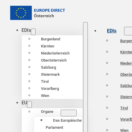
EDIs
EDIs
Burgenland
Burgen
Kärnten
Kärnte
Niederösterreich
Oberösterreich
Nieder
Salzburg
Oberös
Steiermark
Tirol
Salzbu
Vorarlberg
Wien
Steier
EU
Tirol
Organe
Vorarl
Das Europäische
Parlament
Wien