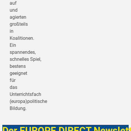
auf
und
agierten
großteils
in
Koalitionen.
Ein
spannendes,
schnelles Spiel,
bestens
geeignet
für
das
Unterrichtsfach
(europa)politische
Bildung.
Der EUROPE DIRECT Newslett