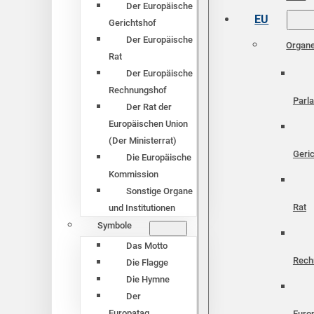
Der Europäische
EU
Gerichtshof
Der Europäische
Organ
Rat
Der Europäische
Rechnungshof
Parl
Der Rat der
Europäischen Union
(Der Ministerrat)
Geri
Die Europäische
Kommission
Sonstige Organe
Rat
und Institutionen
Symbole
Das Motto
Rech
Die Flagge
Die Hymne
Der
Europatag
Euro