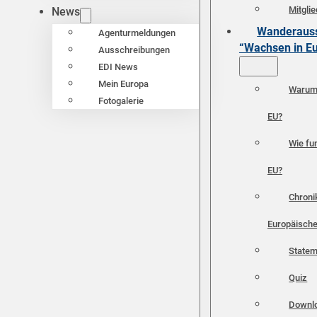
Mitgli
News
Wanderauss
Agenturmeldungen
“Wachsen in E
Ausschreibungen
EDI News
Mein Europa
Warum 
Fotogalerie
EU?
Wie fun
EU?
Chroni
Europäische
Statem
Quiz
Downl