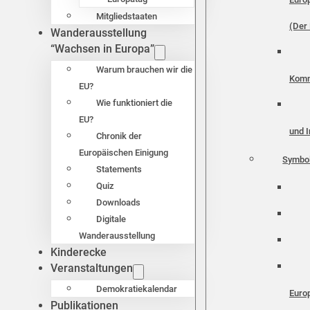
Mitgliedstaaten
(Der 
Wanderausstellung
“Wachsen in Europa”
Warum brauchen wir die
Komm
EU?
Wie funktioniert die
EU?
und I
Chronik der
Europäischen Einigung
Symbo
Statements
Quiz
Downloads
Digitale
Wanderausstellung
Kinderecke
Veranstaltungen
Demokratiekalendar
Euro
Publikationen