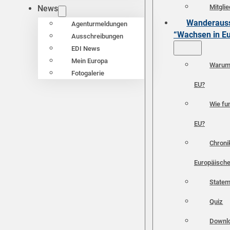
Mitgli
News
Wanderauss
Agenturmeldungen
“Wachsen in E
Ausschreibungen
EDI News
Mein Europa
Warum 
Fotogalerie
EU?
Wie fun
EU?
Chroni
Europäische
Statem
Quiz
Downl