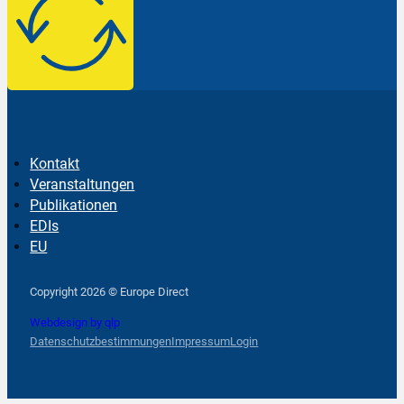
Kontakt
Veranstaltungen
Publikationen
EDIs
EU
Follow us on Facebook
Follow us on Instagram
Follow us on YouTube
Copyright 2026 © Europe Direct
Webdesign by qlp
Datenschutzbestimmungen
Impressum
Login