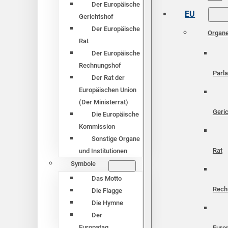
Der Europäische
EU
Gerichtshof
Der Europäische
Organ
Rat
Der Europäische
Rechnungshof
Parl
Der Rat der
Europäischen Union
(Der Ministerrat)
Geri
Die Europäische
Kommission
Sonstige Organe
Rat
und Institutionen
Symbole
Das Motto
Rech
Die Flagge
Die Hymne
Der
Europatag
Euro