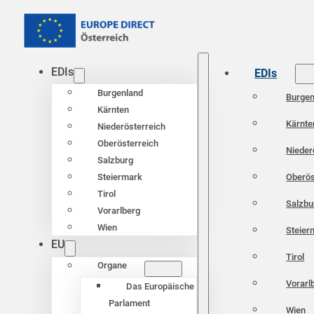
EDIs
EDIs
Burgenland
Burgen
Kärnten
Kärnte
Niederösterreich
Oberösterreich
Nieder
Salzburg
Oberös
Steiermark
Tirol
Salzbu
Vorarlberg
Wien
Steier
EU
Tirol
Organe
Vorarl
Das Europäische
Parlament
Wien