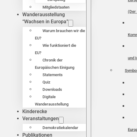
Mitgliedstaaten
(Der 
Wanderausstellung
“Wachsen in Europa”
Warum brauchen wir die
Komm
EU?
Wie funktioniert die
EU?
und I
Chronik der
Europäischen Einigung
Symbo
Statements
Quiz
Downloads
Digitale
Wanderausstellung
Kinderecke
Veranstaltungen
Demokratiekalendar
Euro
Publikationen