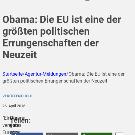
Obama: Die EU ist eine der
größten politischen
Errungenschaften der
Neuzeit
Startseite
/
Agentur-Meldungen
/
Obama: Die EU ist eine der
größten politischen Errungenschaften der Neuzeit
VERÖFFENTLICHT
26. April 2016
"Ein
Die
Obama
Teilen:
vereintes
von
gab
Europa,
einer
aber