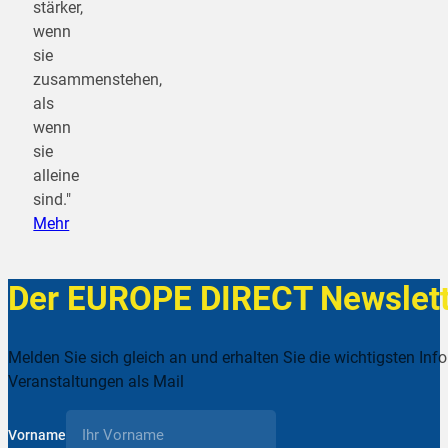
stärker,
wenn
sie
zusammenstehen,
als
wenn
sie
alleine
sind."
Mehr
Der EUROPE DIRECT Newslett
Melden Sie sich gleich an und erhalten Sie die wichtigsten Inf
Veranstaltungen als Mail
Vorname