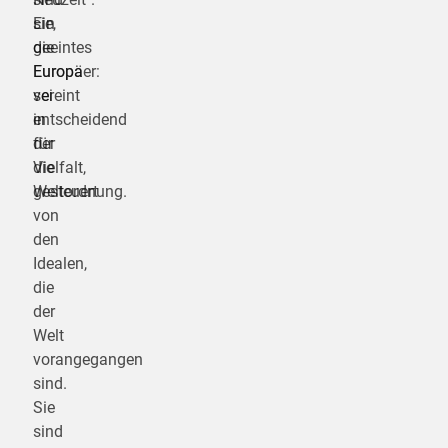
Ein
sie,
geeintes
die
Europa
Europäer:
sei
vereint
entscheidend
in
für
der
die
Vielfalt,
Weltordnung.
gesteuert
von
den
Idealen,
die
der
Welt
vorangegangen
sind.
Sie
sind