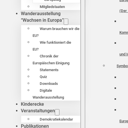
Mitgliedstaaten
(Der 
Wanderausstellung
“Wachsen in Europa”
Warum brauchen wir die
Komm
EU?
Wie funktioniert die
EU?
und I
Chronik der
Europäischen Einigung
Symbo
Statements
Quiz
Downloads
Digitale
Wanderausstellung
Kinderecke
Veranstaltungen
Demokratiekalendar
Euro
Publikationen