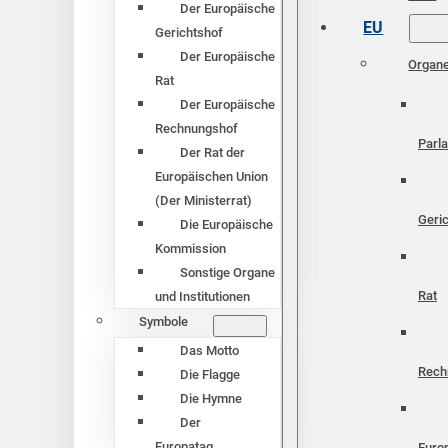
Der Europäische
EU
Gerichtshof
Der Europäische
Organ
Rat
Der Europäische
Rechnungshof
Parl
Der Rat der
Europäischen Union
(Der Ministerrat)
Geri
Die Europäische
Kommission
Sonstige Organe
Rat
und Institutionen
Symbole
Das Motto
Rech
Die Flagge
Die Hymne
Der
Europatag
Euro