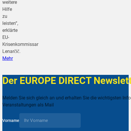
weitere
Hilfe
zu
leisten“,
erklärte
EU-
Krisenkommissar
Lenarčič.
Mehr
Der EUROPE DIRECT Newslett
Melden Sie sich gleich an und erhalten Sie die wichtigsten Inf
Veranstaltungen als Mail
Vorname