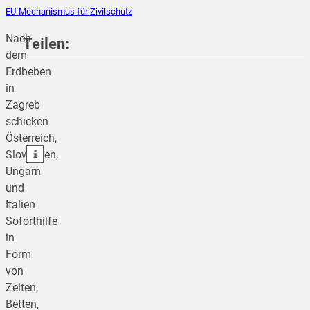
EU-Mechanismus für Zivilschutz
Nach
Teilen:
dem
Erdbeben
in
teilen
Zagreb
schicken
teilen
Österreich,
teilen
Slowenien,
Ungarn
und
Italien
Soforthilfe
in
Form
von
Zelten,
Betten,