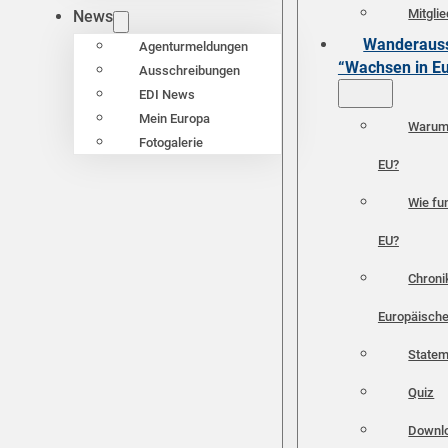
Mitgli
News
Wanderauss
Agenturmeldungen
“Wachsen in E
Ausschreibungen
EDI News
Mein Europa
Warum 
Fotogalerie
EU?
Wie fun
EU?
Chroni
Europäische
Statem
Quiz
Downl