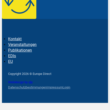
Kontakt
Veranstaltungen
Publikationen
EDIs
EU
Follow us on Facebook
Follow us on Instagram
Follow us on YouTube
Copyright 2026 © Europe Direct
Webdesign by qlp
Datenschutzbestimmungen
Impressum
Login