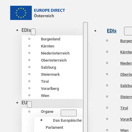
EDIs
EDIs
Burgenland
Burgen
Kärnten
Kärnte
Niederösterreich
Oberösterreich
Nieder
Salzburg
Oberös
Steiermark
Tirol
Salzbu
Vorarlberg
Wien
Steier
EU
Tirol
Organe
Vorarl
Das Europäische
Parlament
Wien