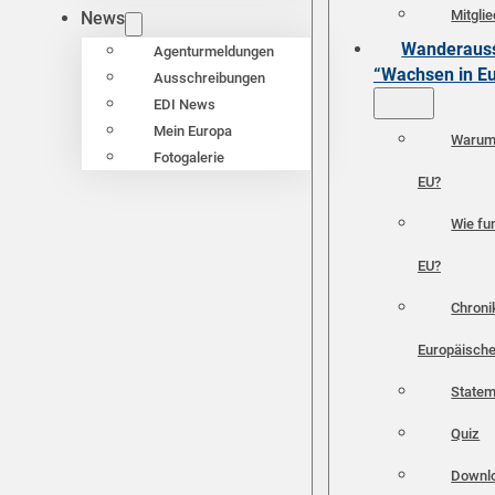
Mitgli
News
Wanderauss
Agenturmeldungen
“Wachsen in E
Ausschreibungen
EDI News
Mein Europa
Warum 
Fotogalerie
EU?
Wie fun
EU?
Chroni
Europäische
Statem
Quiz
Downl