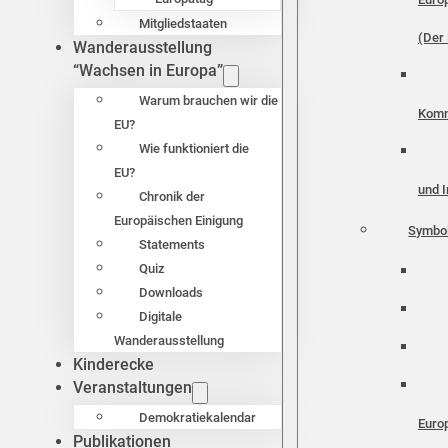
Mitgliedstaaten
(Der 
Wanderausstellung
“Wachsen in Europa”
Warum brauchen wir die
Komm
EU?
Wie funktioniert die
EU?
und I
Chronik der
Europäischen Einigung
Symbo
Statements
Quiz
Downloads
Digitale
Wanderausstellung
Kinderecke
Veranstaltungen
Demokratiekalendar
Euro
Publikationen