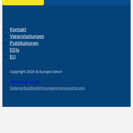
Kontakt
Veranstaltungen
Publikationen
EDIs
EU
Follow us on Facebook
Follow us on Instagram
Follow us on YouTube
Copyright 2026 © Europe Direct
Webdesign by qlp
Datenschutzbestimmungen
Impressum
Login