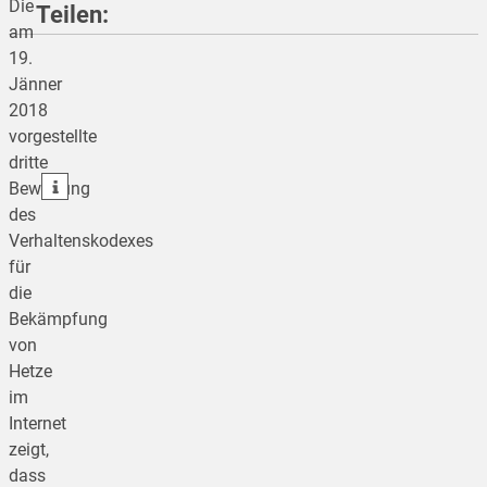
Die
Teilen:
am
19.
Jänner
teilen
2018
vorgestellte
teilen
dritte
teilen
Bewertung
des
Verhaltenskodexes
für
die
Bekämpfung
von
Hetze
im
Internet
zeigt,
dass