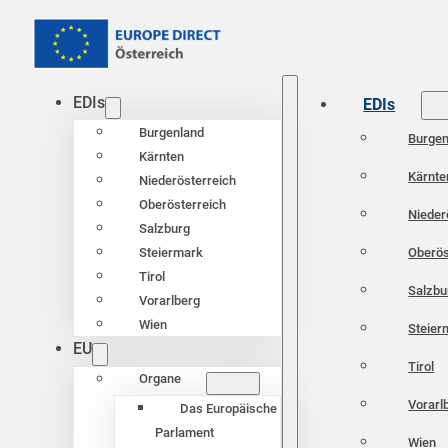
EDIs
EDIs
Burgenland
Burgen
Kärnten
Kärnte
Niederösterreich
Oberösterreich
Nieder
Salzburg
Oberös
Steiermark
Tirol
Salzbu
Vorarlberg
Wien
Steier
EU
Tirol
Organe
Vorarl
Das Europäische
Parlament
Wien