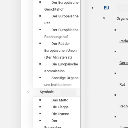
Der Europäische
EU
Gerichtshof
Der Europäische
Organ
Rat
Der Europäische
Rechnungshof
Parl
Der Rat der
Europäischen Union
(Der Ministerrat)
Geri
Die Europäische
Kommission
Sonstige Organe
Rat
und Institutionen
Symbole
Das Motto
Rech
Die Flagge
Die Hymne
Der
Europatag
Euro