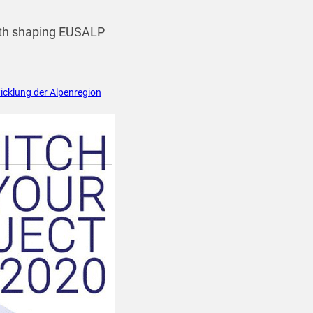
outh shaping EUSALP
icklung der Alpenregion