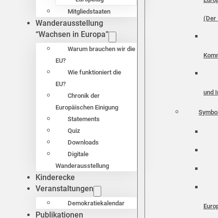
Mitgliedstaaten
(Der 
Wanderausstellung
“Wachsen in Europa”
Warum brauchen wir die
Komm
EU?
Wie funktioniert die
EU?
und I
Chronik der
Europäischen Einigung
Symbo
Statements
Quiz
Downloads
Digitale
Wanderausstellung
Kinderecke
Veranstaltungen
Demokratiekalendar
Euro
Publikationen