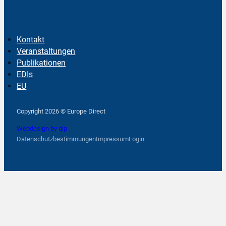
Kontakt
Veranstaltungen
Publikationen
EDIs
EU
Follow us on Facebook
Follow us on Instagram
Follow us on YouTube
Copyright 2026 © Europe Direct
Webdesign by qlp
Datenschutzbestimmungen
Impressum
Login