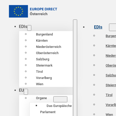
EDIs
EDIs
Burgenland
Burgen
Kärnten
Kärnte
Niederösterreich
Oberösterreich
Nieder
Salzburg
Oberös
Steiermark
Tirol
Salzbu
Vorarlberg
Wien
Steier
EU
Tirol
Organe
Vorarl
Das Europäische
Parlament
Wien