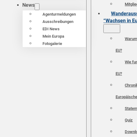
Mitgli
News
Wanderauss
Agenturmeldungen
“Wachsen in E
Ausschreibungen
EDI News
Mein Europa
Warum 
Fotogalerie
EU?
Wie fun
EU?
Chroni
Europäische
Statem
Quiz
Downl