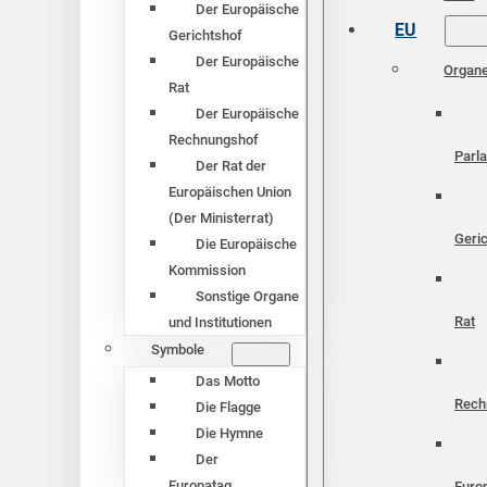
Der Europäische
EU
Gerichtshof
Der Europäische
Organ
Rat
Der Europäische
Rechnungshof
Parl
Der Rat der
Europäischen Union
(Der Ministerrat)
Geri
Die Europäische
Kommission
Sonstige Organe
Rat
und Institutionen
Symbole
Das Motto
Rech
Die Flagge
Die Hymne
Der
Europatag
Euro