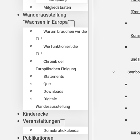
Mitgliedstaaten
(Der 
Wanderausstellung
“Wachsen in Europa”
Warum brauchen wir die
Komm
EU?
Wie funktioniert die
EU?
und I
Chronik der
Europäischen Einigung
Symbo
Statements
Quiz
Downloads
Digitale
Wanderausstellung
Kinderecke
Veranstaltungen
Demokratiekalendar
Euro
Publikationen