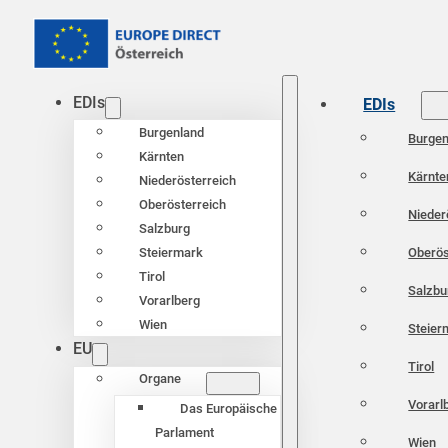
EDIs
EDIs
Burgenland
Burgen
Kärnten
Kärnte
Niederösterreich
Oberösterreich
Nieder
Salzburg
Oberös
Steiermark
Tirol
Salzbu
Vorarlberg
Wien
Steier
EU
Tirol
Organe
Vorarl
Das Europäische
Parlament
Wien