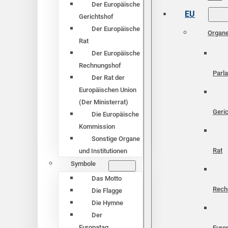
Der Europäische
EU
Gerichtshof
Der Europäische
Organ
Rat
Der Europäische
Rechnungshof
Parl
Der Rat der
Europäischen Union
(Der Ministerrat)
Geri
Die Europäische
Kommission
Sonstige Organe
Rat
und Institutionen
Symbole
Das Motto
Rech
Die Flagge
Die Hymne
Der
Europatag
Euro