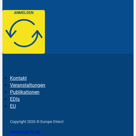
ANMELDEN
Kontakt
Veranstaltungen
Publikationen
EDIs
EU
Follow us on Facebook
Follow us on Instagram
Follow us on YouTube
Copyright 2026 © Europe Direct
Webdesign by qlp