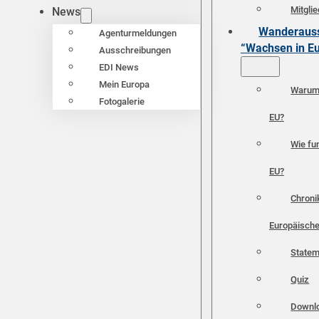
Mitgli
News
Wanderauss
Agenturmeldungen
“Wachsen in E
Ausschreibungen
EDI News
Mein Europa
Warum 
Fotogalerie
EU?
Wie fun
EU?
Chroni
Europäische
Statem
Quiz
Downl