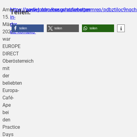
Am
https://padlet.com/besuchsdienstpermrep/pdbztiloc9nqc
https://www.jobboerse.gv.at/arbeiten-
Teilen:
15.
in-
März
der-
teilen
teilen
teilen
2023
eu/kontakt/
war
EUROPE
DIRECT
Oberösterreich
mit
der
beliebten
Europa-
Café-
Ape
bei
den
Practice
Days