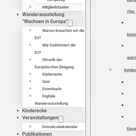
Mitgliedstaaten
(Der 
Wanderausstellung
“Wachsen in Europa”
Warum brauchen wir die
Komm
EU?
Wie funktioniert die
EU?
und I
Chronik der
Europäischen Einigung
Symbo
Statements
Quiz
Downloads
Digitale
Wanderausstellung
Kinderecke
Veranstaltungen
Demokratiekalendar
Euro
Publikationen