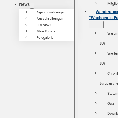
Mitgli
News
Wanderauss
Agenturmeldungen
“Wachsen in E
Ausschreibungen
EDI News
Mein Europa
Warum 
Fotogalerie
EU?
Wie fun
EU?
Chroni
Europäische
Statem
Quiz
Downl