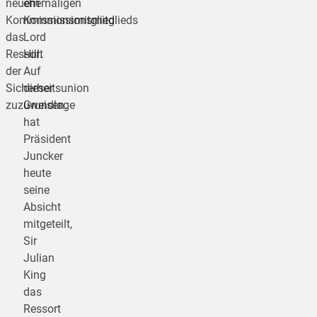
neuem
ehemaligen
Kommissionsmitglied
Kommissionsmitglieds
das
Lord
Ressort
Hill.
der
Auf
Sicherheitsunion
dieser
zuzuweisen.
Grundlage
hat
Präsident
Juncker
heute
seine
Absicht
mitgeteilt,
Sir
Julian
King
das
Ressort