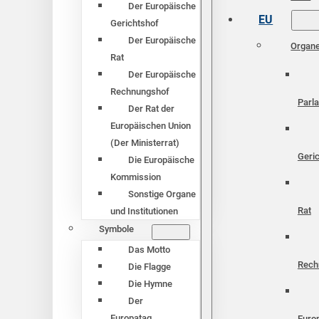
Der Europäische
EU
Gerichtshof
Der Europäische
Organ
Rat
Der Europäische
Rechnungshof
Parl
Der Rat der
Europäischen Union
(Der Ministerrat)
Geri
Die Europäische
Kommission
Sonstige Organe
Rat
und Institutionen
Symbole
Das Motto
Rech
Die Flagge
Die Hymne
Der
Europatag
Euro