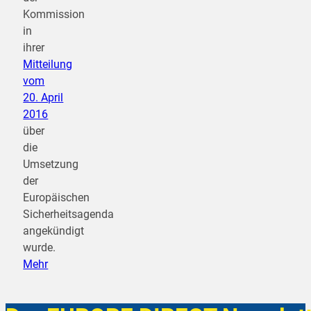
Kommission
in
ihrer
Mitteilung
vom
20. April
2016
über
die
Umsetzung
der
Europäischen
Sicherheitsagenda
angekündigt
wurde.
Mehr