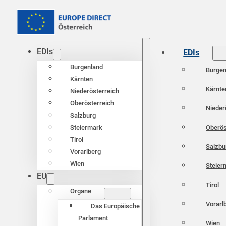
EDIs
EDIs
Burgenland
Burgen
Kärnten
Kärnte
Niederösterreich
Oberösterreich
Nieder
Salzburg
Oberös
Steiermark
Tirol
Salzbu
Vorarlberg
Wien
Steier
EU
Tirol
Organe
Vorarl
Das Europäische
Parlament
Wien