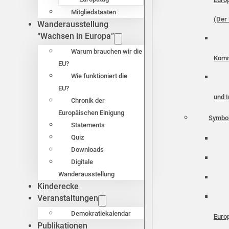
Mitgliedstaaten
(Der 
Wanderausstellung
“Wachsen in Europa”
Warum brauchen wir die
Komm
EU?
Wie funktioniert die
EU?
und I
Chronik der
Europäischen Einigung
Symbo
Statements
Quiz
Downloads
Digitale
Wanderausstellung
Kinderecke
Veranstaltungen
Demokratiekalendar
Euro
Publikationen