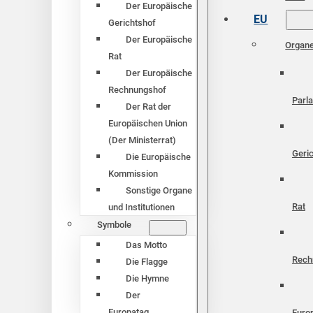
Der Europäische
EU
Gerichtshof
Der Europäische
Organ
Rat
Der Europäische
Rechnungshof
Parl
Der Rat der
Europäischen Union
(Der Ministerrat)
Geri
Die Europäische
Kommission
Sonstige Organe
Rat
und Institutionen
Symbole
Das Motto
Rech
Die Flagge
Die Hymne
Der
Europatag
Euro