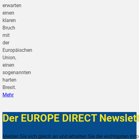
erwarten
einen
klaren
Bruch
mit
der
Europäischen
Union,
einen
sogenannten
harten
Brexit.
Mehr
Der EUROPE DIRECT Newslett
Melden Sie sich gleich an und erhalten Sie die wichtigsten Inf