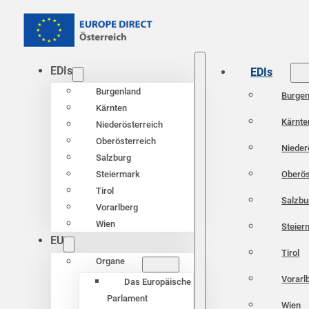
EDIs
EDIs
Burgenland
Burgen
Kärnten
Kärnte
Niederösterreich
Oberösterreich
Nieder
Salzburg
Oberös
Steiermark
Tirol
Salzbu
Vorarlberg
Wien
Steier
EU
Tirol
Organe
Vorarl
Das Europäische
Parlament
Wien