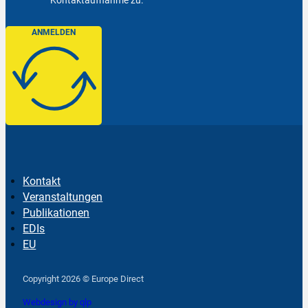
ANMELDEN
Kontakt
Veranstaltungen
Publikationen
EDIs
EU
Follow us on Facebook
Follow us on Instagram
Follow us on YouTube
Copyright 2026 © Europe Direct
Webdesign by qlp