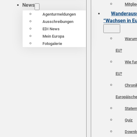
Mitgli
News
Wanderauss
Agenturmeldungen
“Wachsen in E
Ausschreibungen
EDI News
Mein Europa
Warum 
Fotogalerie
EU?
Wie fun
EU?
Chroni
Europäische
Statem
Quiz
Downl