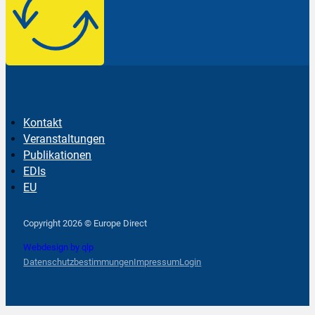
Kontakt
Veranstaltungen
Publikationen
EDIs
EU
Follow us on Facebook
Follow us on Instagram
Follow us on YouTube
Copyright 2026 © Europe Direct
Webdesign by qlp
Datenschutzbestimmungen
Impressum
Login