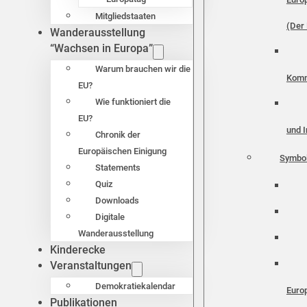
Mitgliedstaaten
(Der 
Wanderausstellung
“Wachsen in Europa”
Warum brauchen wir die
Komm
EU?
Wie funktioniert die
EU?
und I
Chronik der
Europäischen Einigung
Symbo
Statements
Quiz
Downloads
Digitale
Wanderausstellung
Kinderecke
Veranstaltungen
Demokratiekalendar
Euro
Publikationen