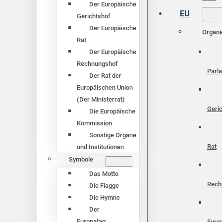
Der Europäische
EU
Gerichtshof
Der Europäische
Organ
Rat
Der Europäische
Rechnungshof
Parl
Der Rat der
Europäischen Union
(Der Ministerrat)
Geri
Die Europäische
Kommission
Sonstige Organe
Rat
und Institutionen
Symbole
Das Motto
Rech
Die Flagge
Die Hymne
Der
Europatag
Euro