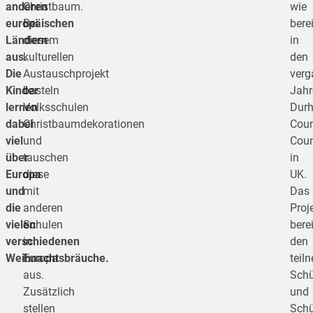
anderen
Christbaum.
wie
europäischen
Bei
bere
Ländern
diesem
in
aus.
kulturellen
den
Die
Austauschprojekt
verg
Kinder
basteln
Jahr
lernen
Volksschulen
Dur
dabei
Christbaumdekorationen
Coun
viel
und
Coun
über
tauschen
in
Europa
diese
UK.
und
mit
Das
die
anderen
Proj
vielen
Schulen
berei
verschiedenen
in
den
Weihnachtsbräuche.
Europa
teil
aus.
Schü
Zusätzlich
und
stellen
Schü