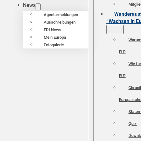
Mitgli
News
Wanderauss
Agenturmeldungen
“Wachsen in E
Ausschreibungen
EDI News
Mein Europa
Warum 
Fotogalerie
EU?
Wie fun
EU?
Chroni
Europäische
Statem
Quiz
Downl