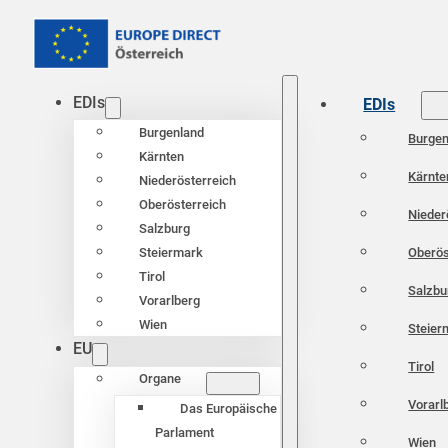
EDIs
EDIs
Burgenland
Burgen
Kärnten
Kärnte
Niederösterreich
Oberösterreich
Nieder
Salzburg
Oberös
Steiermark
Tirol
Salzbu
Vorarlberg
Wien
Steier
EU
Tirol
Organe
Vorarl
Das Europäische
Parlament
Wien