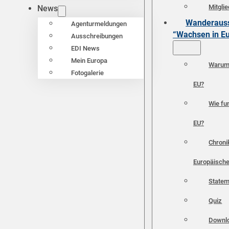
Mitgli
News
Wanderauss
Agenturmeldungen
“Wachsen in E
Ausschreibungen
EDI News
Mein Europa
Warum 
Fotogalerie
EU?
Wie fun
EU?
Chroni
Europäische
Statem
Quiz
Downl