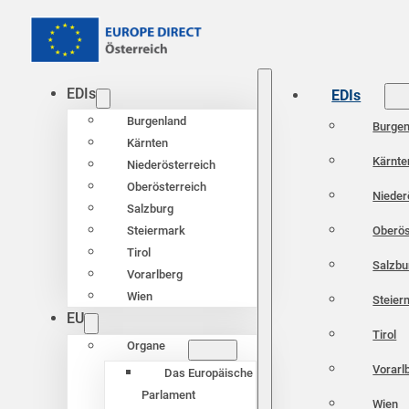
EDIs
EDIs
Burgenland
Burgen
Kärnten
Kärnte
Niederösterreich
Oberösterreich
Nieder
Salzburg
Oberös
Steiermark
Tirol
Salzbu
Vorarlberg
Wien
Steier
EU
Tirol
Organe
Vorarl
Das Europäische
Parlament
Wien