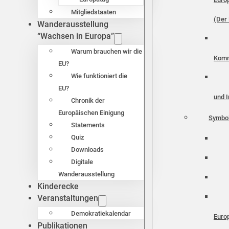
Mitgliedstaaten
(Der 
Wanderausstellung
“Wachsen in Europa”
Warum brauchen wir die
Komm
EU?
Wie funktioniert die
EU?
und I
Chronik der
Europäischen Einigung
Symbo
Statements
Quiz
Downloads
Digitale
Wanderausstellung
Kinderecke
Veranstaltungen
Demokratiekalendar
Euro
Publikationen