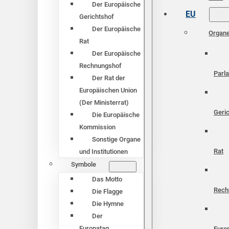
Der Europäische
EU
Gerichtshof
Der Europäische
Organ
Rat
Der Europäische
Rechnungshof
Parl
Der Rat der
Europäischen Union
(Der Ministerrat)
Geri
Die Europäische
Kommission
Sonstige Organe
Rat
und Institutionen
Symbole
Das Motto
Rech
Die Flagge
Die Hymne
Der
Europatag
Euro