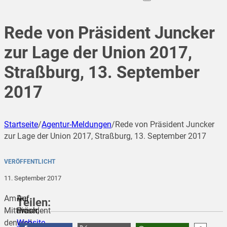
Rede von Präsident Juncker
zur Lage der Union 2017,
Straßburg, 13. September
2017
Startseite
/
Agentur-Meldungen
/
Rede von Präsident Juncker
zur Lage der Union 2017, Straßburg, 13. September 2017
VERÖFFENTLICHT
11. September 2017
Am
Der
Auf
Teilen:
Mittwoch,
Präsident
dieser
den
wird
Website