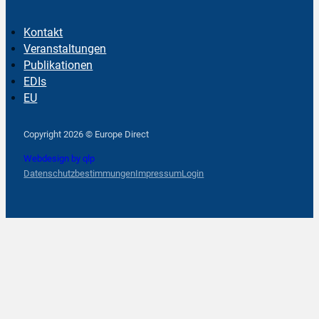
Kontakt
Veranstaltungen
Publikationen
EDIs
EU
Follow us on Facebook
Follow us on Instagram
Follow us on YouTube
Copyright 2026 © Europe Direct
Webdesign by qlp
Datenschutzbestimmungen
Impressum
Login