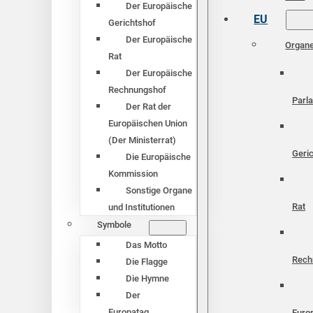
Der Europäische
EU
Gerichtshof
Der Europäische
Organ
Rat
Der Europäische
Rechnungshof
Parl
Der Rat der
Europäischen Union
(Der Ministerrat)
Geri
Die Europäische
Kommission
Sonstige Organe
Rat
und Institutionen
Symbole
Das Motto
Rech
Die Flagge
Die Hymne
Der
Europatag
Euro