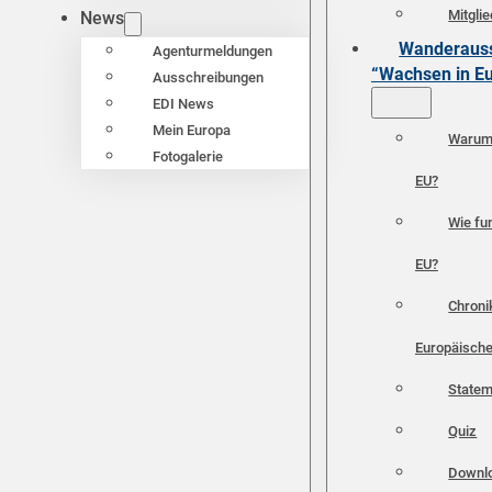
Mitgli
News
Wanderauss
Agenturmeldungen
“Wachsen in E
Ausschreibungen
EDI News
Mein Europa
Warum 
Fotogalerie
EU?
Wie fun
EU?
Chroni
Europäische
Statem
Quiz
Downl