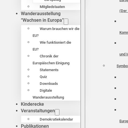
Mitgliedstaaten
(Der 
Wanderausstellung
“Wachsen in Europa”
Warum brauchen wir die
Komm
EU?
Wie funktioniert die
EU?
und I
Chronik der
Europäischen Einigung
Symbo
Statements
Quiz
Downloads
Digitale
Wanderausstellung
Kinderecke
Veranstaltungen
Demokratiekalendar
Euro
Publikationen