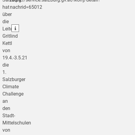
teilen
hat
nachrid=65012
über
teilen
die
teilen
Leiterin
Gritlind
Kettl
von
19.4.-3.5.21
die
1.
Salzburger
Climate
Challenge
an
den
Stadt-
Mittelschulen
von