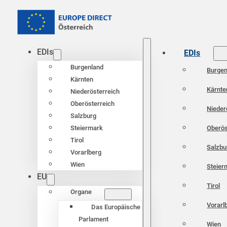
EDIs
EDIs
Burgenland
Burgen
Kärnten
Kärnte
Niederösterreich
Oberösterreich
Nieder
Salzburg
Oberös
Steiermark
Tirol
Salzbu
Vorarlberg
Wien
Steier
EU
Tirol
Organe
Vorarl
Das Europäische
Parlament
Wien