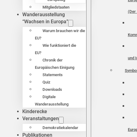
Mitgliedstaaten
(Der 
Wanderausstellung
“Wachsen in Europa”
Warum brauchen wir die
Komm
EU?
Wie funktioniert die
EU?
und I
Chronik der
Europäischen Einigung
Symbo
Statements
Quiz
Downloads
Digitale
Wanderausstellung
Kinderecke
Veranstaltungen
Demokratiekalendar
Euro
Publikationen