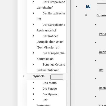
Der Europäische
EU
Gerichtshof
Der Europäische
Organ
Rat
Der Europäische
Rechnungshof
Parl
Der Rat der
Europäischen Union
(Der Ministerrat)
Geri
Die Europäische
Kommission
Sonstige Organe
Rat
und Institutionen
Symbole
Das Motto
Rech
Die Flagge
Die Hymne
Der
Europatag
Euro