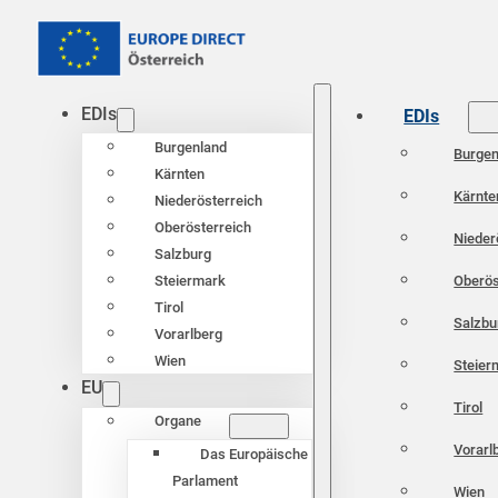
EDIs
EDIs
Burgenland
Burgen
Kärnten
Kärnte
Niederösterreich
Oberösterreich
Nieder
Salzburg
Oberös
Steiermark
Tirol
Salzbu
Vorarlberg
Wien
Steier
EU
Tirol
Organe
Vorarl
Das Europäische
Parlament
Wien