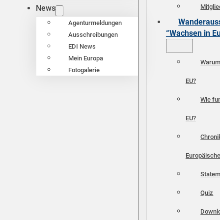
Mitgli
News
Wanderauss
Agenturmeldungen
“Wachsen in E
Ausschreibungen
EDI News
Mein Europa
Warum 
Fotogalerie
EU?
Wie fun
EU?
Chroni
Europäische
Statem
Quiz
Downl