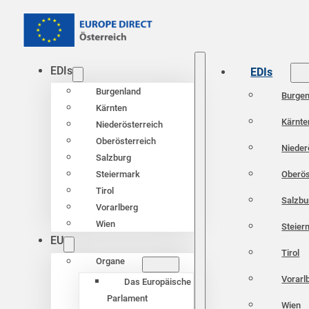
EDIs
EDIs
Burgenland
Burgen
Kärnten
Kärnte
Niederösterreich
Oberösterreich
Nieder
Salzburg
Oberös
Steiermark
Tirol
Salzbu
Vorarlberg
Wien
Steier
EU
Tirol
Organe
Vorarl
Das Europäische
Parlament
Wien