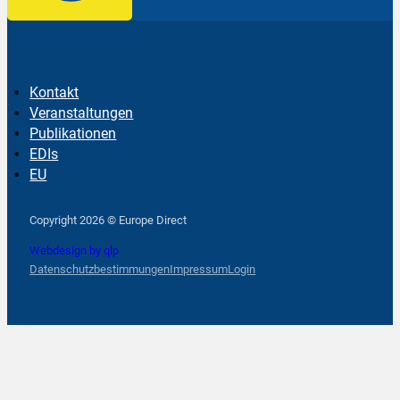
Kontakt
Veranstaltungen
Publikationen
EDIs
EU
Follow us on Facebook
Follow us on Instagram
Follow us on YouTube
Copyright 2026 © Europe Direct
Webdesign by qlp
Datenschutzbestimmungen
Impressum
Login