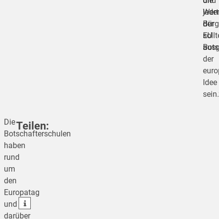
und
die
jede
Wert
Bürg
der
sollt
EU
Bots
ausg
der
euro
Idee
sein.
Die
Teilen:
Botschafterschulen
haben
rund
teilen
um
den
teilen
Europatag
teilen
und
darüber