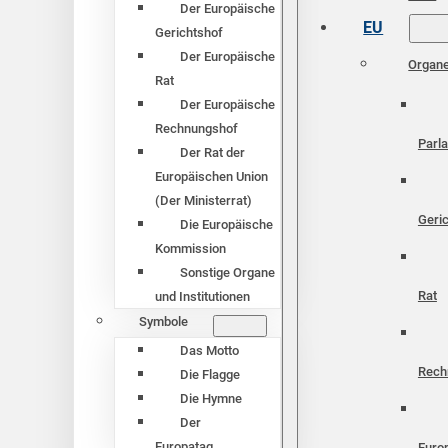
Der Europäische
EU
Gerichtshof
Der Europäische
Organ
Rat
Der Europäische
Rechnungshof
Parl
Der Rat der
Europäischen Union
(Der Ministerrat)
Geri
Die Europäische
Kommission
Sonstige Organe
Rat
und Institutionen
Symbole
Das Motto
Rech
Die Flagge
Die Hymne
Der
Europatag
Euro