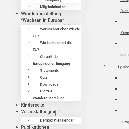
Mitgliedstaaten
(Der 
Wanderausstellung
“Wachsen in Europa”
Warum brauchen wir die
Komm
EU?
Wie funktioniert die
EU?
und I
Chronik der
Europäischen Einigung
Symbo
Statements
Quiz
Downloads
Digitale
Wanderausstellung
Kinderecke
Veranstaltungen
Demokratiekalendar
Euro
Publikationen