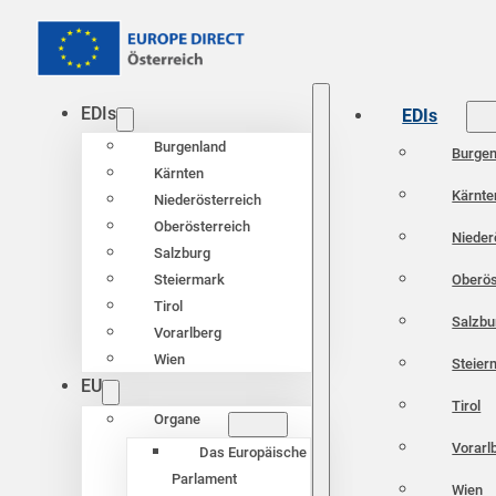
EDIs
EDIs
Burgenland
Burgen
Kärnten
Kärnte
Niederösterreich
Oberösterreich
Nieder
Salzburg
Oberös
Steiermark
Tirol
Salzbu
Vorarlberg
Wien
Steier
EU
Tirol
Organe
Vorarl
Das Europäische
Parlament
Wien