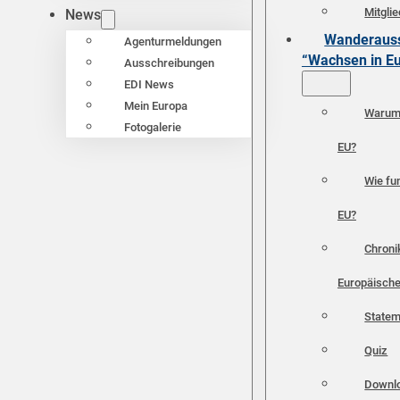
Mitgli
News
Wanderauss
Agenturmeldungen
“Wachsen in E
Ausschreibungen
EDI News
Mein Europa
Warum 
Fotogalerie
EU?
Wie fun
EU?
Chroni
Europäische
Statem
Quiz
Downl