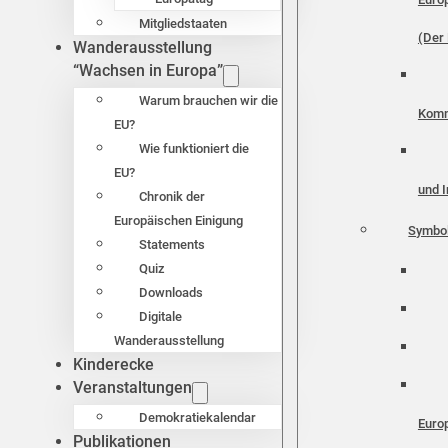
Mitgliedstaaten
(Der 
Wanderausstellung
“Wachsen in Europa”
Warum brauchen wir die
Komm
EU?
Wie funktioniert die
EU?
und I
Chronik der
Europäischen Einigung
Symbo
Statements
Quiz
Downloads
Digitale
Wanderausstellung
Kinderecke
Veranstaltungen
Demokratiekalendar
Euro
Publikationen