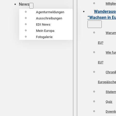
Mitgli
News
Wanderauss
Agenturmeldungen
“Wachsen in E
Ausschreibungen
EDI News
Mein Europa
Warum 
Fotogalerie
EU?
Wie fun
EU?
Chroni
Europäische
Statem
Quiz
Downl