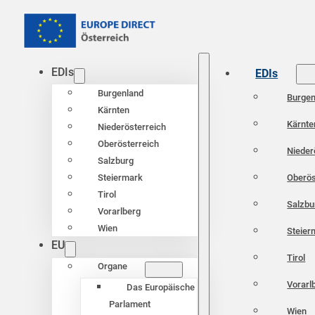
EDIs
EDIs
Burgenland
Burgen
Kärnten
Kärnte
Niederösterreich
Oberösterreich
Nieder
Salzburg
Oberös
Steiermark
Tirol
Salzbu
Vorarlberg
Wien
Steier
EU
Tirol
Organe
Vorarl
Das Europäische
Parlament
Wien