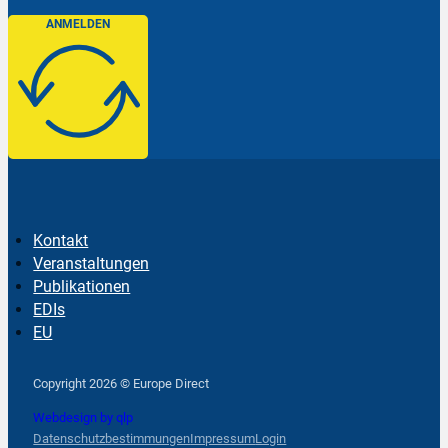
ANMELDEN
Kontakt
Veranstaltungen
Publikationen
EDIs
EU
Follow us on Facebook
Follow us on Instagram
Follow us on YouTube
Copyright 2026 © Europe Direct
Webdesign by qlp
Datenschutzbestimmungen
Impressum
Login