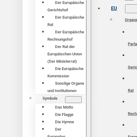
Der Europäische
EU
Gerichtshof
Der Europäische
Organ
Rat
Der Europäische
Rechnungshof
Parl
Der Rat der
Europäischen Union
(Der Ministerrat)
Geri
Die Europäische
Kommission
Sonstige Organe
Rat
und Institutionen
Symbole
Das Motto
Rech
Die Flagge
Die Hymne
Der
Europatag
Euro