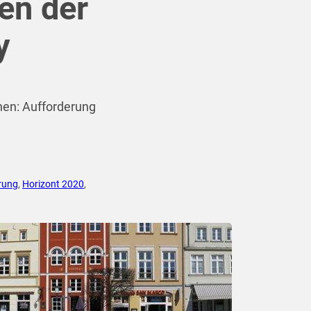
en der
y
en: Aufforderung
rung
,
Horizont 2020
,