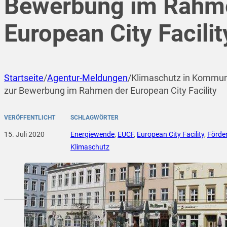
Bewerbung im Rahm
European City Facilit
Startseite
/
Agentur-Meldungen
/
Klimaschutz in Kommun
zur Bewerbung im Rahmen der European City Facility
VERÖFFENTLICHT
SCHLAGWÖRTER
15. Juli 2020
Energiewende
,
EUCF
,
European City Facility
,
Förde
Klimaschutz