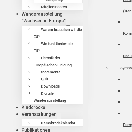
Mitgliedstaaten
(Der 
Wanderausstellung
“Wachsen in Europa”
Warum brauchen wir die
Komm
EU?
Wie funktioniert die
EU?
und I
Chronik der
Europäischen Einigung
Symbo
Statements
Quiz
Downloads
Digitale
Wanderausstellung
Kinderecke
Veranstaltungen
Demokratiekalendar
Euro
Publikationen