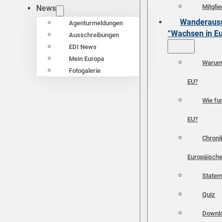
Mitgli
News
Wanderauss
Agenturmeldungen
“Wachsen in E
Ausschreibungen
EDI News
Mein Europa
Warum 
Fotogalerie
EU?
Wie fun
EU?
Chroni
Europäische
Statem
Quiz
Downl