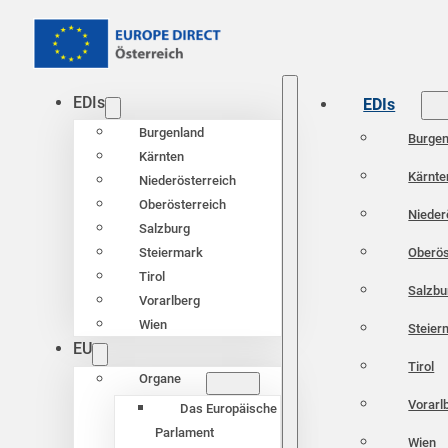
EDIs
EDIs
Burgenland
Burgen
Kärnten
Kärnte
Niederösterreich
Oberösterreich
Nieder
Salzburg
Oberös
Steiermark
Tirol
Salzbu
Vorarlberg
Wien
Steier
EU
Tirol
Organe
Vorarl
Das Europäische
Parlament
Wien