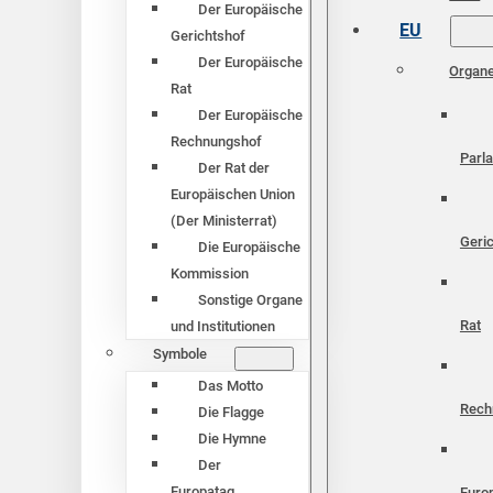
Der Europäische
EU
Gerichtshof
Der Europäische
Organ
Rat
Der Europäische
Rechnungshof
Parl
Der Rat der
Europäischen Union
(Der Ministerrat)
Geri
Die Europäische
Kommission
Sonstige Organe
Rat
und Institutionen
Symbole
Das Motto
Rech
Die Flagge
Die Hymne
Der
Europatag
Euro