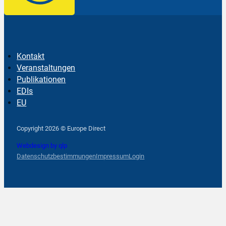
Kontakt
Veranstaltungen
Publikationen
EDIs
EU
Follow us on Facebook
Follow us on Instagram
Follow us on YouTube
Copyright 2026 © Europe Direct
Webdesign by qlp
Datenschutzbestimmungen
Impressum
Login