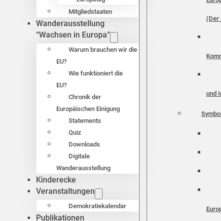
Mitgliedstaaten
(Der 
Wanderausstellung
“Wachsen in Europa”
Warum brauchen wir die
Komm
EU?
Wie funktioniert die
EU?
und I
Chronik der
Europäischen Einigung
Symbo
Statements
Quiz
Downloads
Digitale
Wanderausstellung
Kinderecke
Veranstaltungen
Demokratiekalendar
Euro
Publikationen