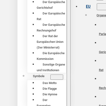
Der Europäische
EU
Gerichtshof
Der Europäische
Organ
Rat
Der Europäische
Rechnungshof
Parl
Der Rat der
Europäischen Union
(Der Ministerrat)
Geri
Die Europäische
Kommission
Sonstige Organe
Rat
und Institutionen
Symbole
Das Motto
Rech
Die Flagge
Die Hymne
Der
Europatag
Euro