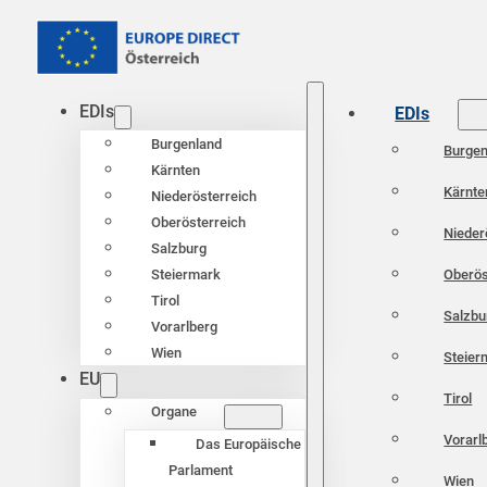
EDIs
EDIs
Burgenland
Burgen
Kärnten
Kärnte
Niederösterreich
Oberösterreich
Nieder
Salzburg
Oberös
Steiermark
Tirol
Salzbu
Vorarlberg
Wien
Steier
EU
Tirol
Organe
Vorarl
Das Europäische
Parlament
Wien