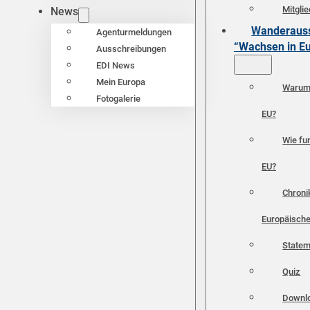
Mitgli
News
Wanderauss
Agenturmeldungen
“Wachsen in E
Ausschreibungen
EDI News
Mein Europa
Warum 
Fotogalerie
EU?
Wie fun
EU?
Chroni
Europäische
Statem
Quiz
Downl