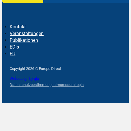
Kontakt
Veranstaltungen
Publikationen
EDIs
EU
Follow us on Facebook
Follow us on Instagram
Follow us on YouTube
Copyright 2026 © Europe Direct
Webdesign by qlp
Datenschutzbestimmungen
Impressum
Login