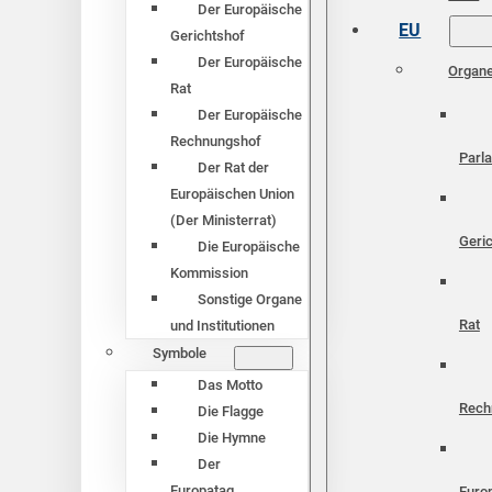
Der Europäische
EU
Gerichtshof
Der Europäische
Organ
Rat
Der Europäische
Rechnungshof
Parl
Der Rat der
Europäischen Union
(Der Ministerrat)
Geri
Die Europäische
Kommission
Sonstige Organe
Rat
und Institutionen
Symbole
Das Motto
Rech
Die Flagge
Die Hymne
Der
Europatag
Euro