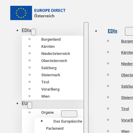
EDIs
EDIs
Burgenland
Burgen
Kärnten
Kärnte
Niederösterreich
Oberösterreich
Nieder
Salzburg
Oberös
Steiermark
Tirol
Salzbu
Vorarlberg
Wien
Steier
EU
Tirol
Organe
Vorarl
Das Europäische
Parlament
Wien