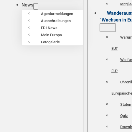
Mitgli
News
Wanderauss
Agenturmeldungen
“Wachsen in E
Ausschreibungen
EDI News
Mein Europa
Warum 
Fotogalerie
EU?
Wie fun
EU?
Chroni
Europäische
Statem
Quiz
Downl