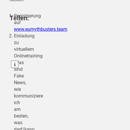
Registrierung
Teilen:
auf
www.eumythbusters.team
Einladung
zu
teilen
virtuellem
teilen
Onlinetraining
(was
teilen
sind
Fake
News,
wie
kommuniziere
ich
am
besten,
was
darf/kann