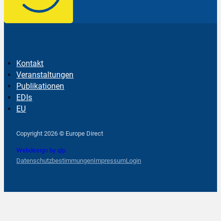
Kontakt
Veranstaltungen
Publikationen
EDIs
EU
Follow us on Facebook
Follow us on Instagram
Follow us on YouTube
Copyright 2026 © Europe Direct
Webdesign by qlp
Datenschutzbestimmungen
Impressum
Login