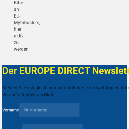
Bitte
an
EU-
Mythbusters,
hier
aktiv
zu
werden
Der EUROPE DIRECT Newslett
Melden Sie sich gleich an und erhalten Sie die wichtigsten Inf
Veranstaltungen als Mail
Vorname