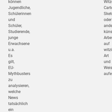
können
Witz
Jugendliche,
Cart
Schülerinnen
Sket
und
oder
Schüler,
ande
Studierende,
küns
junge
Arbe
Erwachsene
auf
u.a.
witz
Es
Art
gilt,
und
EU-
Wei
Mythbusters
aufe
zu
analysieren,
welche
News
tatsächlich
ein