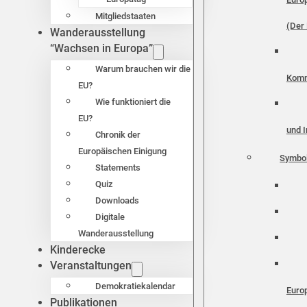
Mitgliedstaaten
(Der 
Wanderausstellung
“Wachsen in Europa”
Warum brauchen wir die
Komm
EU?
Wie funktioniert die
EU?
und I
Chronik der
Europäischen Einigung
Symbo
Statements
Quiz
Downloads
Digitale
Wanderausstellung
Kinderecke
Veranstaltungen
Demokratiekalendar
Euro
Publikationen