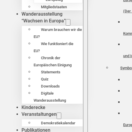
Mitgliedstaaten
(Der 
Wanderausstellung
“Wachsen in Europa”
Warum brauchen wir die
Komm
EU?
Wie funktioniert die
EU?
und I
Chronik der
Europäischen Einigung
Symbo
Statements
Quiz
Downloads
Digitale
Wanderausstellung
Kinderecke
Veranstaltungen
Demokratiekalendar
Euro
Publikationen