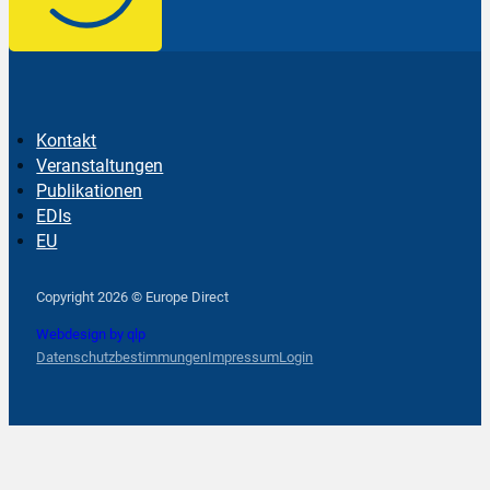
Kontakt
Veranstaltungen
Publikationen
EDIs
EU
Follow us on Facebook
Follow us on Instagram
Follow us on YouTube
Copyright 2026 © Europe Direct
Webdesign by qlp
Datenschutzbestimmungen
Impressum
Login