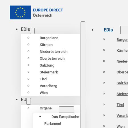
EDIs
EDIs
Burgenland
Burgen
Kärnten
Kärnte
Niederösterreich
Oberösterreich
Nieder
Salzburg
Oberös
Steiermark
Tirol
Salzbu
Vorarlberg
Wien
Steier
EU
Tirol
Organe
Vorarl
Das Europäische
Parlament
Wien