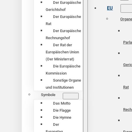
Der Europäische
EU
Gerichtshof
Der Europäische
Organ
Rat
Der Europäische
Rechnungshof
Parl
Der Rat der
Europäischen Union
(Der Ministerrat)
Geri
Die Europäische
Kommission
Sonstige Organe
Rat
und Institutionen
Symbole
Das Motto
Rech
Die Flagge
Die Hymne
Der
Europatag
Euro