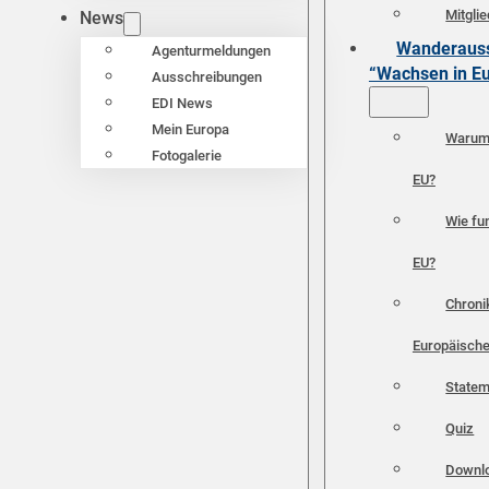
Mitgli
News
Wanderauss
Agenturmeldungen
“Wachsen in E
Ausschreibungen
EDI News
Mein Europa
Warum 
Fotogalerie
EU?
Wie fun
EU?
Chroni
Europäische
Statem
Quiz
Downl