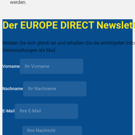
werden.
Der EUROPE DIRECT Newslett
Melden Sie sich gleich an und erhalten Sie die wichtigsten Inf
Veranstaltungen als Mail
Vorname
Nachname
E-Mail