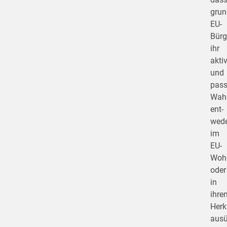
grun
EU-
Bürg
ihr
akti
und
pass
Wahl
ent­
wed
im
EU-
Wohn
oder
in
ihre
Herk
aus