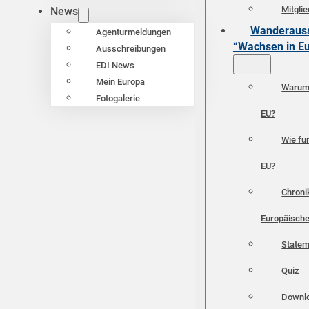
Mitgli
News
Wanderauss
Agenturmeldungen
“Wachsen in E
Ausschreibungen
EDI News
Mein Europa
Warum 
Fotogalerie
EU?
Wie fun
EU?
Chroni
Europäische
Statem
Quiz
Downl