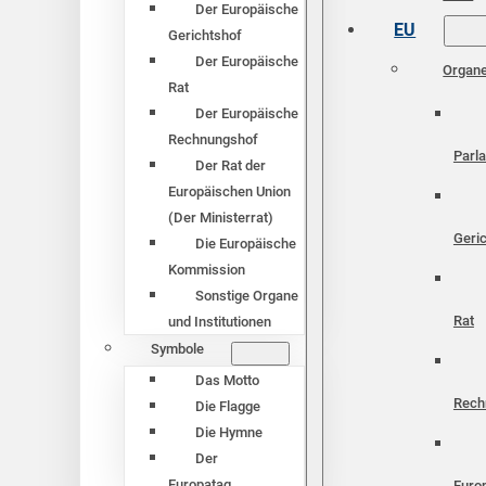
Der Europäische
EU
Gerichtshof
Der Europäische
Organ
Rat
Der Europäische
Rechnungshof
Parl
Der Rat der
Europäischen Union
(Der Ministerrat)
Geri
Die Europäische
Kommission
Sonstige Organe
Rat
und Institutionen
Symbole
Das Motto
Rech
Die Flagge
Die Hymne
Der
Europatag
Euro