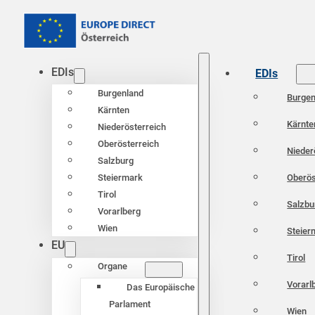
EDIs
EDIs
Burgenland
Burgen
Kärnten
Kärnte
Niederösterreich
Oberösterreich
Nieder
Salzburg
Oberös
Steiermark
Tirol
Salzbu
Vorarlberg
Wien
Steier
EU
Tirol
Organe
Vorarl
Das Europäische
Parlament
Wien