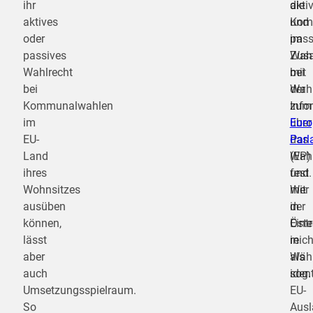
ihr
die
akti
aktives
Kom
und
oder
im
pass
passives
Zus
Wahl
Wahlrecht
mit
bei
bei
der
Wah
Kommunalwahlen
Info
zum
im
über
Euro
EU-
das
Parl
Land
Wahl
(EP)
ihres
und
fest.
Wohnsitzes
mit
Wer
ausüben
der
in
können,
Eint
Öste
lässt
in
reic
aber
Wähl
als
auch
ident
sog.
Umsetzungsspielraum.
EU-
So
Ausl