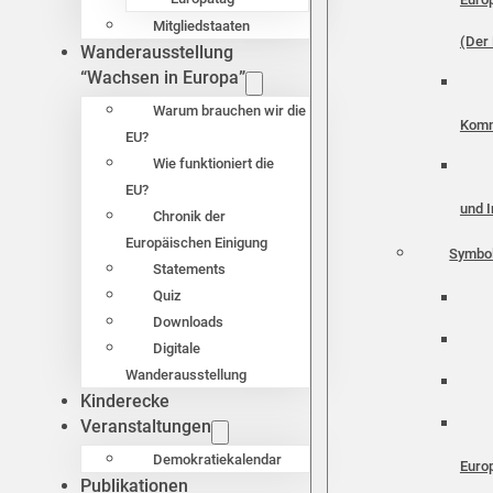
Mitgliedstaaten
(Der 
Wanderausstellung
“Wachsen in Europa”
Warum brauchen wir die
Komm
EU?
Wie funktioniert die
EU?
und I
Chronik der
Europäischen Einigung
Symbo
Statements
Quiz
Downloads
Digitale
Wanderausstellung
Kinderecke
Veranstaltungen
Demokratiekalendar
Euro
Publikationen