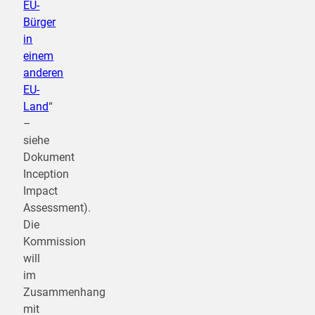
EU-
Bürger
in
einem
anderen
EU-
Land
“
–
siehe
Dokument
Inception
Impact
Assessment).
Die
Kommission
will
im
Zusammenhang
mit