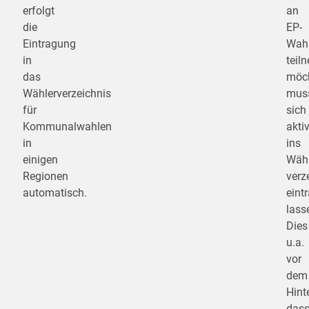
erfolgt
an
die
EP-
Eintragung
Wah
in
teil
das
möch
Wählerverzeichnis
mus
für
sich
Kommunalwahlen
akti
in
ins
einigen
Wähl
Regionen
verz
automatisch.
eint
lass
Dies
u.a.
vor
dem
Hint
das