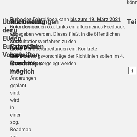
könn
Die
Zu beiden Fahrplänen kann
bis zum 19. März 2021
Überarbeitung
Rückmeldungen
Tei
Kommission
unter den beiden o.a. Links ein allgemeines Feedback
der
zu
will
abgegeben werden. Dieses fließt in die öffentlichen
EU-
den
auch
Konsultations­verfahren zu den
Europawahl-
Fahrplänen
teilen
diese
Richtlinienüberarbeitungen ein. Konkrete
Vorschriften
bzw.
Richtlinie
Überarbeitungsvorschläge der Richtlinien sollen im 4.
teilen
Roadmaps
überarbeiten.
Quartal 2021 vorgelegt werden
teilen
möglich
Welche
Änderungen
geplant
sind,
wird
in
einer
sog.
Roadmap
zur