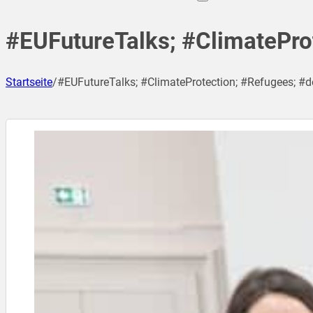
#EUFutureTalks; #ClimatePro
Startseite
/
#EUFutureTalks; #ClimateProtection; #Refugees; #d