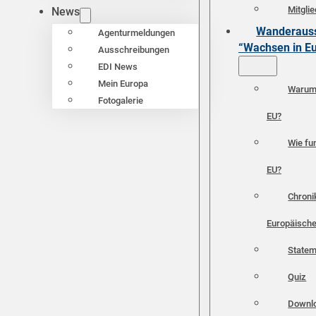
Mitgli
News
Wanderauss
Agenturmeldungen
“Wachsen in E
Ausschreibungen
EDI News
Mein Europa
Warum 
Fotogalerie
EU?
Wie fun
EU?
Chroni
Europäische
Statem
Quiz
Downl