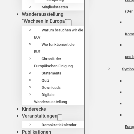
Mitgliedstaaten
(Der 
Wanderausstellung
“Wachsen in Europa”
Warum brauchen wir die
Komm
EU?
Wie funktioniert die
EU?
und I
Chronik der
Europäischen Einigung
Symbo
Statements
Quiz
Downloads
Digitale
Wanderausstellung
Kinderecke
Veranstaltungen
Demokratiekalendar
Euro
Publikationen