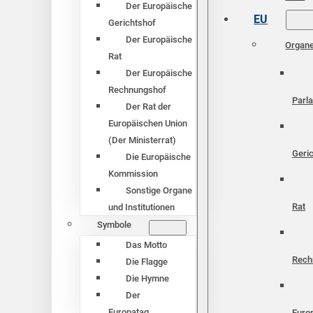
Der Europäische
EU
Gerichtshof
Der Europäische
Organ
Rat
Der Europäische
Rechnungshof
Parl
Der Rat der
Europäischen Union
(Der Ministerrat)
Geri
Die Europäische
Kommission
Sonstige Organe
Rat
und Institutionen
Symbole
Das Motto
Rech
Die Flagge
Die Hymne
Der
Europatag
Euro