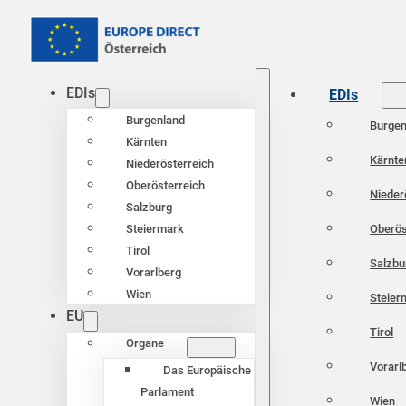
EDIs
EDIs
Burgenland
Burgen
Kärnten
Kärnte
Niederösterreich
Oberösterreich
Nieder
Salzburg
Oberös
Steiermark
Tirol
Salzbu
Vorarlberg
Wien
Steier
EU
Tirol
Organe
Vorarl
Das Europäische
Parlament
Wien