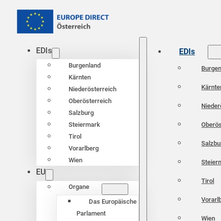
EDIs
EDIs
Burgenland
Burgen
Kärnten
Kärnte
Niederösterreich
Oberösterreich
Nieder
Salzburg
Oberös
Steiermark
Tirol
Salzbu
Vorarlberg
Wien
Steier
EU
Tirol
Organe
Vorarl
Das Europäische
Parlament
Wien