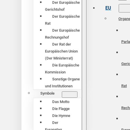
Der Europäische
EU
Gerichtshof
Der Europäische
Organ
Rat
Der Europäische
Rechnungshof
Parl
Der Rat der
Europäischen Union
(Der Ministerrat)
Geri
Die Europäische
Kommission
Sonstige Organe
Rat
und Institutionen
Symbole
Das Motto
Rech
Die Flagge
Die Hymne
Der
Europatag
Euro