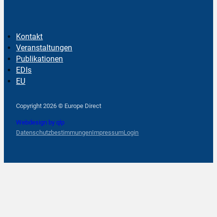
Kontakt
Veranstaltungen
Publikationen
EDIs
EU
Follow us on Facebook
Follow us on Instagram
Follow us on YouTube
Copyright 2026 © Europe Direct
Webdesign by qlp
Datenschutzbestimmungen
Impressum
Login