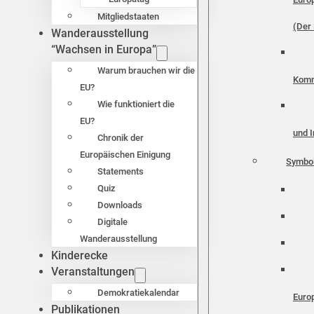
Mitgliedstaaten
(Der 
Wanderausstellung
“Wachsen in Europa”
Warum brauchen wir die
Komm
EU?
Wie funktioniert die
EU?
und I
Chronik der
Europäischen Einigung
Symbo
Statements
Quiz
Downloads
Digitale
Wanderausstellung
Kinderecke
Veranstaltungen
Demokratiekalendar
Euro
Publikationen