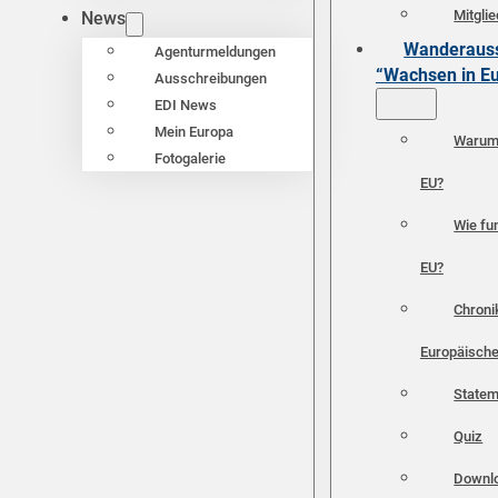
Mitgli
News
Wanderauss
Agenturmeldungen
“Wachsen in E
Ausschreibungen
EDI News
Mein Europa
Warum 
Fotogalerie
EU?
Wie fun
EU?
Chroni
Europäische
Statem
Quiz
Downl