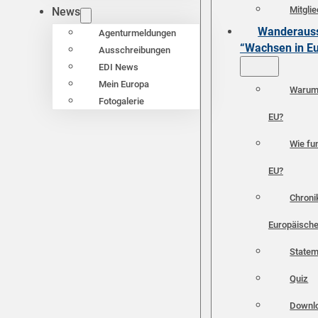
Mitgli
News
Wanderauss
Agenturmeldungen
“Wachsen in E
Ausschreibungen
EDI News
Mein Europa
Warum 
Fotogalerie
EU?
Wie fun
EU?
Chroni
Europäische
Statem
Quiz
Downl