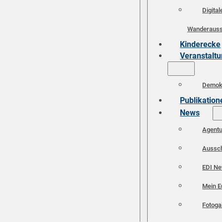
Digital
Wanderauss
Kinderecke
Veranstalt
Demokr
Publikation
News
Agent
Aussc
EDI N
Mein E
Fotoga