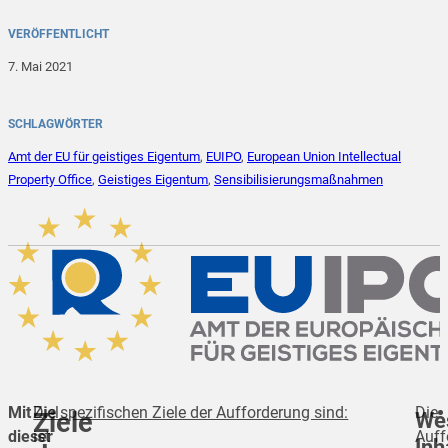
VERÖFFENTLICHT
7. Mai 2021
SCHLAGWÖRTER
Amt der EU für geistiges Eigentum
,
EUIPO
,
European Union Intellectual
Property Office
,
Geistiges Eigentum
,
Sensibilisierungsmaßnahmen
Mit
Ziel
Die spezifischen Ziele der Aufforderung sind:
Die
Wes
Ziele
dieser
ist
Auff
Inh