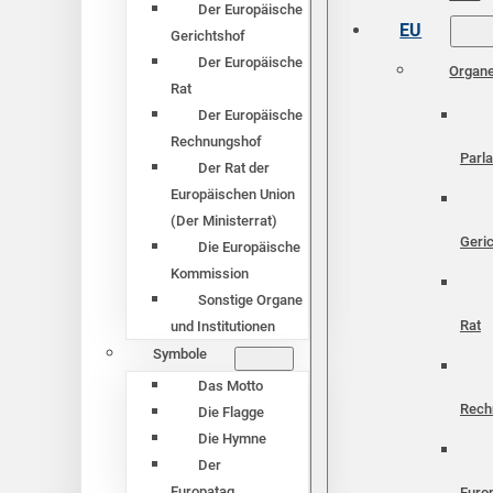
Der Europäische
EU
Gerichtshof
Der Europäische
Organ
Rat
Der Europäische
Rechnungshof
Parl
Der Rat der
Europäischen Union
(Der Ministerrat)
Geri
Die Europäische
Kommission
Sonstige Organe
Rat
und Institutionen
Symbole
Das Motto
Rech
Die Flagge
Die Hymne
Der
Europatag
Euro