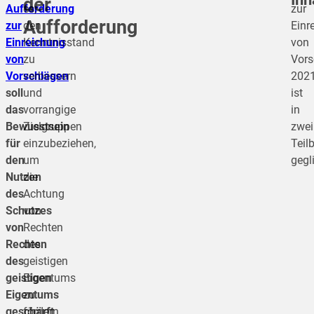
der
Aufforderung
es,
zur
Aufforderung
zur
den
Einr
Einreichung
Kenntnisstand
von
von
zu
Vors
Vorschlägen
verbessern
202
soll
und
ist
das
vorrangige
in
Bewusstsein
Zielgruppen
zwei
für
einzubeziehen,
Teil
den
um
gegli
Nutzen
die
des
Achtung
Schutzes
von
von
Rechten
Rechten
des
des
geistigen
geistigen
Eigentums
Eigentums
zu
geschärft
fördern