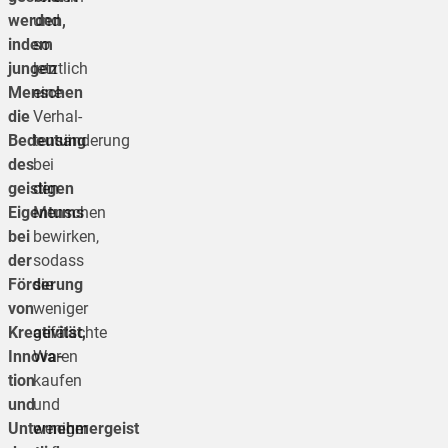
werden,
und
indem
so
jungen
letztlich
Menschen
eine
die
Verhal­
Bedeutung
tensänderung
des
bei
geistigen
den
Eigentums
Menschen
bei
bewirken,
der
sodass
Förderung
sie
von
weniger
Kreativität,
gefälschte
Innova­
Waren
tion
kaufen
und
und
Unternehmergeist
weniger