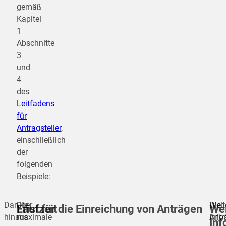
gemäß
Kapitel
1
Abschnitte
3
und
4
des
Leitfadens
für
Antragsteller
,
einschließlich
der
folgenden
Beispiele:
Darüber
Die
Die
Weit
Laufzeit
Frist für die Einreichung von Anträgen
Wei
hinaus
maximale
Antr
Info
Inf