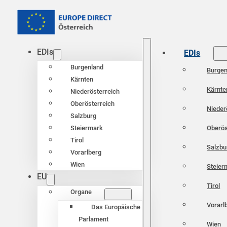
EDIs
EDIs
Burgenland
Burgen
Kärnten
Kärnte
Niederösterreich
Oberösterreich
Nieder
Salzburg
Oberös
Steiermark
Tirol
Salzbu
Vorarlberg
Wien
Steier
EU
Tirol
Organe
Vorarl
Das Europäische
Parlament
Wien