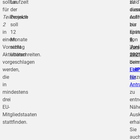
sollten
Laufzeit
sind
zu
für
der
auss
dies
Teilbereich
Projekte
onli
Auff
2
soll
bis
zur
in
12
spät
Einr
einem
Monate
8.
von
Vorschlag
nicht
Juni
Vors
Aktivitäten
überschreiten.
202
sind
vorgeschlagen
bei
dem
werden,
EUI
Leit
die
einz
für
in
Antr
mindestens
zu
drei
entn
EU-
Näh
Mitgliedstaaten
Ausk
stattfinden.
erha
Sie
auc