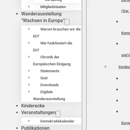
Mitgliedstaaten
(Der 
Wanderausstellung
“Wachsen in Europa”
Warum brauchen wir die
Komm
EU?
Wie funktioniert die
EU?
und I
Chronik der
Europäischen Einigung
Symbo
Statements
Quiz
Downloads
Digitale
Wanderausstellung
Kinderecke
Veranstaltungen
Demokratiekalendar
Euro
Publikationen