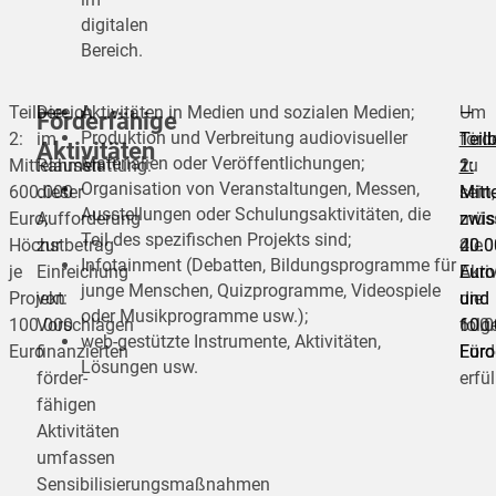
digitalen
Bereich.
Teilbereich
Die
Aktivitäten in Medien und sozialen Medien;
Um
—
—
Förderfähige
Produktion und Verbreitung audiovisueller
2:
im
förd
Teil
Teil
Aktivitäten
Materialien oder Veröffentlichungen;
Mittelausstattung:
Rahmen
zu
1:
2:
Organisation von Veranstaltungen, Messen,
600.000
dieser
sein,
Mitte
Mitt
Ausstellungen oder Schulungsaktivitäten, die
Euro;
Aufforderung
müs
zwis
zwis
Teil des spezifischen Projekts sind;
Höchstbetrag
zur
die
20.0
40.0
Infotainment (Debatten, Bildungsprogramme für
je
Einreichung
Akti
Euro
Euro
junge Menschen, Quizprogramme, Videospiele
Projekt:
von
die
und
und
oder Musikprogramme usw.);
100.000
Vorschlägen
folg
60.0
100.
web-gestützte Instrumente, Aktivitäten,
Euro
finanzierten
Förd
Euro
Euro
Lösungen usw.
förder­
erfül
fähigen
Aktivitäten
umfassen
Sensibilisierungsmaßnahmen