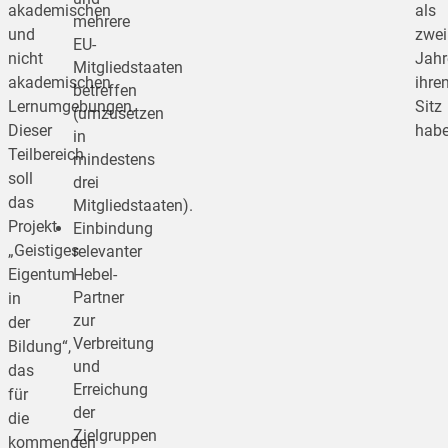
akademischen
als
mehrere
und
zwei
EU-
nicht
Jahr
Mitgliedstaaten
akademischen
ihre
betreffen
Lernumgebungen.
Sitz
(umzusetzen
Dieser
habe
in
Teilbereich
mindestens
soll
drei
das
Mitgliedstaaten).
Projekt
Einbindung
„Geistiges
relevanter
Eigentum
Hebel-
Partner
in
zur
der
Verbreitung
Bildung“,
und
das
Erreichung
für
der
die
Zielgruppen
kommenden