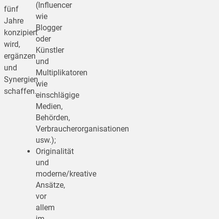
(Influencer
fünf
wie
Jahre
Blogger
konzipiert
oder
wird,
Künstler
ergänzen
und
und
Multiplikatoren
Synergien
wie
schaffen.
einschlägige
Medien,
Behörden,
Verbraucherorganisationen
usw.);
Originalität
und
moderne/kreative
Ansätze,
vor
allem
im