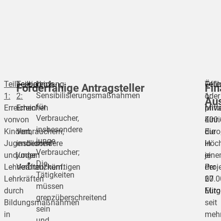
Teilbereich
Teilbereich
Umfang:
Öffe
Teil
Förderfähige Antragsteller
Fin
Sensibilisierungsmaßnahmen
1:
2
:
oder
1:
Aus
für
Erreichen
Erreichen
priv
Mitt
Verbraucher,
von
von
Einr
400.
insbesondere
Kindern,
Verbrauchern,
die
Euro
junge
Jugendlichen
insbesondere
in
Höch
Verbraucher;
und/oder
jungen
ein
je
Die
Lehrkräften/künftigen
Verbrauchern.
der
Proje
Tätigkeiten
Lehrkräften
27
60.0
müssen
durch
Mitg
Euro
grenzüberschreitend
Bildungsmaßnahmen
seit
sein
in
meh
und