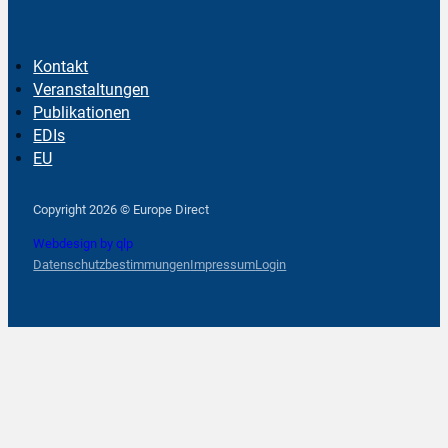
Kontakt
Veranstaltungen
Publikationen
EDIs
EU
Follow us on Facebook
Follow us on Instagram
Follow us on YouTube
Copyright 2026 © Europe Direct
Webdesign by qlp
Datenschutzbestimmungen
Impressum
Login