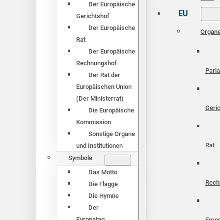
Der Europäische
EU
Gerichtshof
Der Europäische
Organ
Rat
Der Europäische
Rechnungshof
Parl
Der Rat der
Europäischen Union
(Der Ministerrat)
Geri
Die Europäische
Kommission
Sonstige Organe
Rat
und Institutionen
Symbole
Das Motto
Rech
Die Flagge
Die Hymne
Der
Europatag
Euro