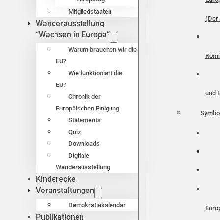
Mitgliedstaaten
(Der 
Wanderausstellung
“Wachsen in Europa”
Warum brauchen wir die
Komm
EU?
Wie funktioniert die
EU?
und I
Chronik der
Europäischen Einigung
Symbo
Statements
Quiz
Downloads
Digitale
Wanderausstellung
Kinderecke
Veranstaltungen
Demokratiekalendar
Euro
Publikationen