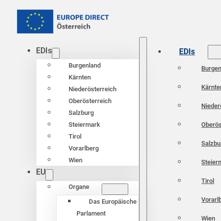
EDIs
EDIs
Burgenland
Burgen
Kärnten
Kärnte
Niederösterreich
Oberösterreich
Nieder
Salzburg
Oberös
Steiermark
Tirol
Salzbu
Vorarlberg
Wien
Steier
EU
Tirol
Organe
Vorarl
Das Europäische
Parlament
Wien