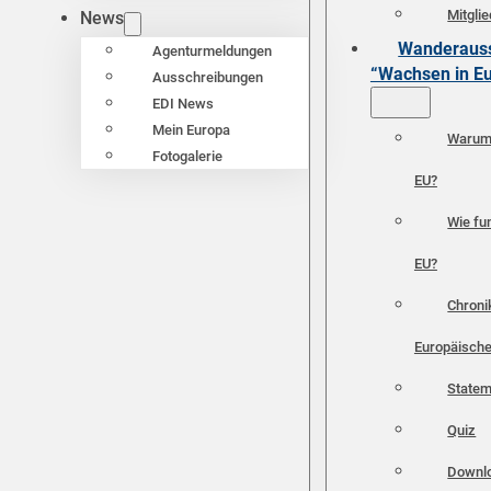
Mitgli
News
Wanderauss
Agenturmeldungen
“Wachsen in E
Ausschreibungen
EDI News
Mein Europa
Warum 
Fotogalerie
EU?
Wie fun
EU?
Chroni
Europäische
Statem
Quiz
Downl