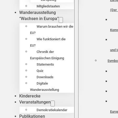
Mitgliedstaaten
(Der 
Wanderausstellung
“Wachsen in Europa”
Warum brauchen wir die
Komm
EU?
Wie funktioniert die
EU?
und I
Chronik der
Europäischen Einigung
Symbo
Statements
Quiz
Downloads
Digitale
Wanderausstellung
Kinderecke
Veranstaltungen
Demokratiekalendar
Euro
Publikationen