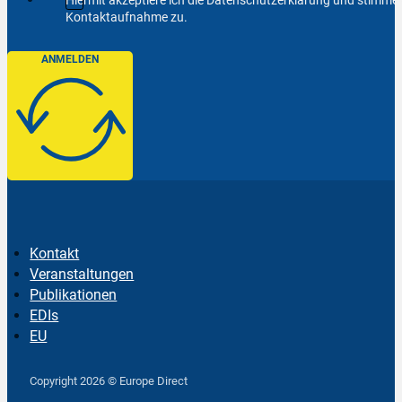
Kontaktaufnahme zu.
ANMELDEN
Kontakt
Veranstaltungen
Publikationen
EDIs
EU
Follow us on Facebook
Follow us on Instagram
Follow us on YouTube
Copyright 2026 © Europe Direct