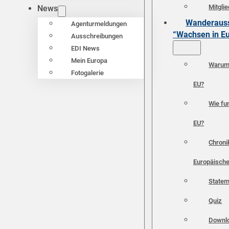
Mitgli
News
Wanderauss
Agenturmeldungen
“Wachsen in E
Ausschreibungen
EDI News
Mein Europa
Warum 
Fotogalerie
EU?
Wie fun
EU?
Chroni
Europäische
Statem
Quiz
Downl