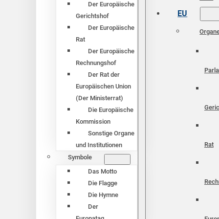
Der Europäische
EU
Gerichtshof
Der Europäische
Organ
Rat
Der Europäische
Rechnungshof
Parl
Der Rat der
Europäischen Union
(Der Ministerrat)
Geri
Die Europäische
Kommission
Sonstige Organe
Rat
und Institutionen
Symbole
Das Motto
Rech
Die Flagge
Die Hymne
Der
Europatag
Euro