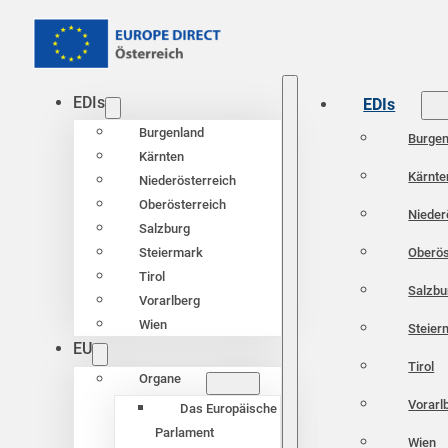
EDIs
EDIs
Burgenland
Burgen
Kärnten
Kärnte
Niederösterreich
Oberösterreich
Nieder
Salzburg
Oberös
Steiermark
Tirol
Salzbu
Vorarlberg
Wien
Steier
EU
Tirol
Organe
Vorarl
Das Europäische
Parlament
Wien