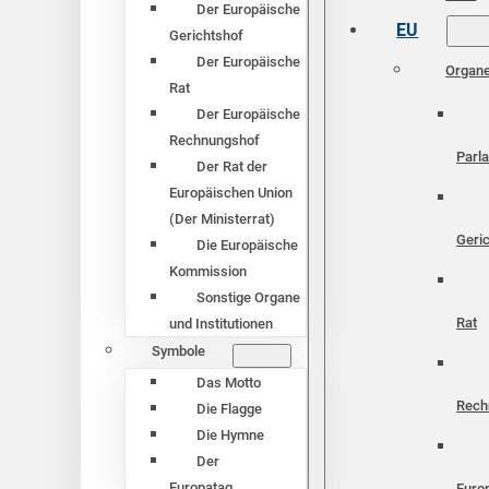
Der Europäische
EU
Gerichtshof
Der Europäische
Organ
Rat
Der Europäische
Rechnungshof
Parl
Der Rat der
Europäischen Union
(Der Ministerrat)
Geri
Die Europäische
Kommission
Sonstige Organe
Rat
und Institutionen
Symbole
Das Motto
Rech
Die Flagge
Die Hymne
Der
Europatag
Euro