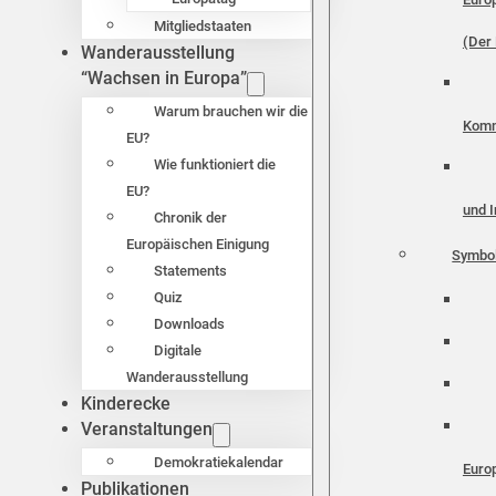
Mitgliedstaaten
(Der 
Wanderausstellung
“Wachsen in Europa”
Warum brauchen wir die
Komm
EU?
Wie funktioniert die
EU?
und I
Chronik der
Europäischen Einigung
Symbo
Statements
Quiz
Downloads
Digitale
Wanderausstellung
Kinderecke
Veranstaltungen
Demokratiekalendar
Euro
Publikationen