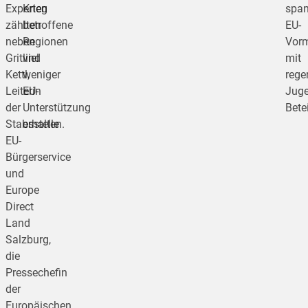
Experten
Krieg
span
zählten
betroffene
EU-
neben
Regionen
Vorm
Gritlind
viel
mit
Kettl,
weniger
rege
Leiterin
EU-
Juge
der
Unterstützung
Bete
Stabsstelle
erhalten.
EU-
Bürgerservice
und
Europe
Direct
Land
Salzburg,
die
Pressechefin
der
Europäischen