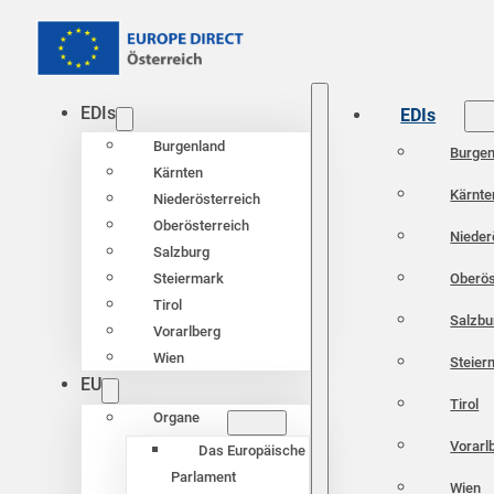
EDIs
EDIs
Burgenland
Burgen
Kärnten
Kärnte
Niederösterreich
Oberösterreich
Nieder
Salzburg
Oberös
Steiermark
Tirol
Salzbu
Vorarlberg
Wien
Steier
EU
Tirol
Organe
Vorarl
Das Europäische
Parlament
Wien