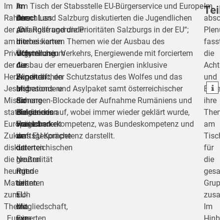
Im
In
Im
Am Tisch der Stabsstelle EU-Bürgerservice und Europe
Im
Tei
Rahmen
der
Anschluss
Direct Land Salzburg diskutierten die Jugendlichen
absc
der
Anfangsfragerunde
an
„Die Rolle und die Prioritäten Salzburgs in der EU“;
Ple
am
interessierten
die
hierbei kamen Themen wie der Ausbau des
fass
teilen
Privatgymnasium
sich
Vorstellung
Öffentlichen Verkehrs, Energiewende mit forciertem
die
der
die
der
Ausbau der erneuerbaren Energien inklusive
Acht
teilen
Herz-
Jugendlichen
Experten
Windkraft, der Schutzstatus des Wolfes und das
und
teilen
Jesu-
insbesondere
und
Migrations- und Asylpaket samt österreichischer
Expe
Missionare
für
die
Schengen-Blockade der Aufnahme Rumäniens und
ihre
stattfindenden
die
einleitenden
Bulgariens auf, wobei immer wieder geklärt wurde,
The
Europäischen
Vereinbarkeit
Fragen
was Länderkompetenz, was Bundeskompetenz und
am
Zukunftsgespräche
der
in
was EU-Kompetenz darstellt.
Tisc
diskutierten
österreichischen
der
für
die
Neutralität
großen
die
heurigen
mit
Runde
ges
Maturanten
der
teilten
Gru
zum
EU-
sich
zus
Thema
Mitgliedschaft,
die
Im
„Europa
wie
Experten
Hinb