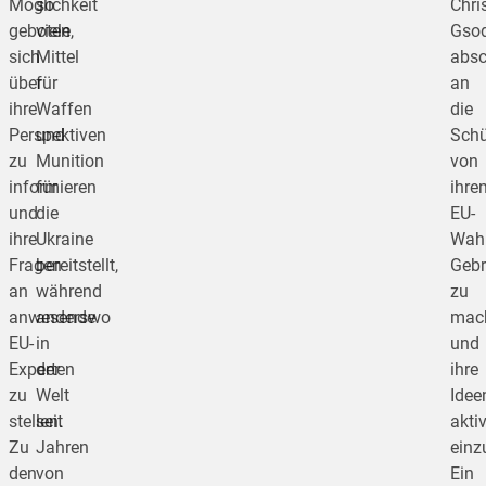
Möglichkeit
so
Chri
geboten,
viele
Gso
sich
Mittel
absc
über
für
an
ihre
Waffen
die
Perspektiven
und
Schü
zu
Munition
von
informieren
für
ihre
und
die
EU-
ihre
Ukraine
Wahl
Fragen
bereitstellt,
Geb
an
während
zu
anwesende
anderswo
mac
EU-
in
und
Experten
der
ihre
zu
Welt
Idee
stellen.
seit
akti
Zu
Jahren
einz
den
von
Ein