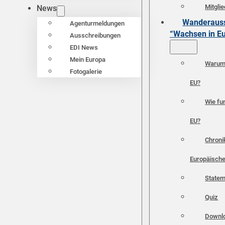
Mitgli
News
Wanderauss
Agenturmeldungen
“Wachsen in E
Ausschreibungen
EDI News
Mein Europa
Warum 
Fotogalerie
EU?
Wie fun
EU?
Chroni
Europäische
Statem
Quiz
Downl