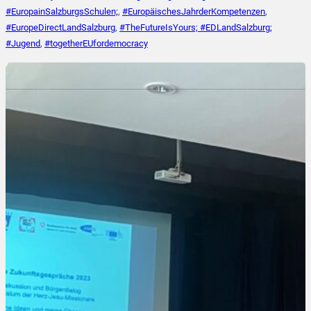
#EuropainSalzburgsSchulen;
,
#EuropäischesJahrderKompetenzen
,
#EuropeDirectLandSalzburg
,
#TheFutureIsYours; #EDLandSalzburg;
#Jugend
,
#togetherEUfordemocracy