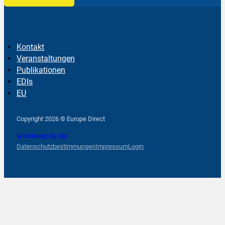
Kontakt
Veranstaltungen
Publikationen
EDIs
EU
Follow us on Facebook
Follow us on Instagram
Follow us on YouTube
Copyright 2026 © Europe Direct
Webdesign by qlp
Datenschutzbestimmungen
Impressum
Login