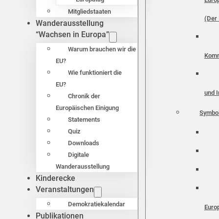
Mitgliedstaaten
(Der 
Wanderausstellung
“Wachsen in Europa”
Warum brauchen wir die
Komm
EU?
Wie funktioniert die
EU?
und I
Chronik der
Europäischen Einigung
Symbo
Statements
Quiz
Downloads
Digitale
Wanderausstellung
Kinderecke
Veranstaltungen
Demokratiekalendar
Euro
Publikationen