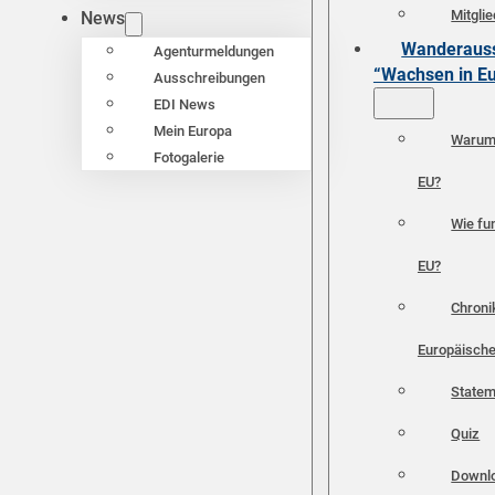
Mitgli
News
Wanderauss
Agenturmeldungen
“Wachsen in E
Ausschreibungen
EDI News
Mein Europa
Warum 
Fotogalerie
EU?
Wie fun
EU?
Chroni
Europäische
Statem
Quiz
Downl