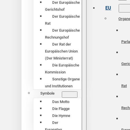
Der Europäische
EU
Gerichtshof
Der Europäische
Organ
Rat
Der Europäische
Rechnungshof
Parl
Der Rat der
Europäischen Union
(Der Ministerrat)
Geri
Die Europäische
Kommission
Sonstige Organe
Rat
und Institutionen
Symbole
Das Motto
Rech
Die Flagge
Die Hymne
Der
Europatag
Euro