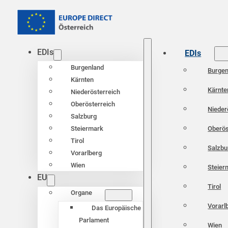
EDIs
EDIs
Burgenland
Burgen
Kärnten
Kärnte
Niederösterreich
Oberösterreich
Nieder
Salzburg
Oberös
Steiermark
Tirol
Salzbu
Vorarlberg
Wien
Steier
EU
Tirol
Organe
Vorarl
Das Europäische
Parlament
Wien