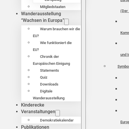
Mitgliedstaaten
(Der 
Wanderausstellung
“Wachsen in Europa”
Warum brauchen wir die
Komm
EU?
Wie funktioniert die
EU?
und I
Chronik der
Europäischen Einigung
Symbo
Statements
Quiz
Downloads
Digitale
Wanderausstellung
Kinderecke
Veranstaltungen
Demokratiekalendar
Euro
Publikationen