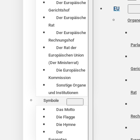
Der Europäische
EU
Gerichtshof
Der Europäische
Organ
Rat
Der Europäische
Rechnungshof
Parl
Der Rat der
Europäischen Union
(Der Ministerrat)
Geri
Die Europäische
Kommission
Sonstige Organe
Rat
und Institutionen
Symbole
Das Motto
Rech
Die Flagge
Die Hymne
Der
Europatag
Euro