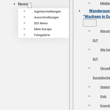
Mitgli
News
Wanderauss
Agenturmeldungen
“Wachsen in E
Ausschreibungen
EDI News
Mein Europa
Warum 
Fotogalerie
EU?
Wie fun
EU?
Chroni
Europäische
Statem
Quiz
Downl