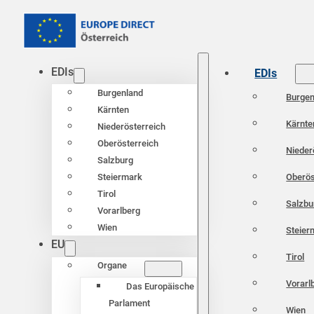
EDIs
EDIs
Burgenland
Burgen
Kärnten
Kärnte
Niederösterreich
Oberösterreich
Nieder
Salzburg
Oberös
Steiermark
Tirol
Salzbu
Vorarlberg
Wien
Steier
EU
Tirol
Organe
Vorarl
Das Europäische
Parlament
Wien