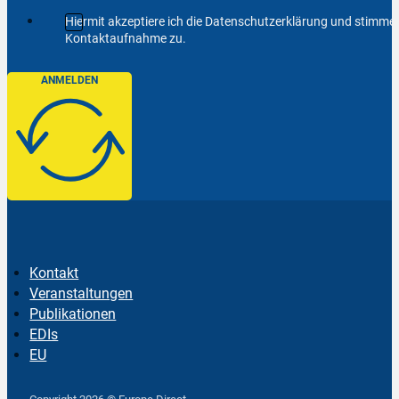
Hiermit akzeptiere ich die Datenschutzerklärung und stimm
Kontaktaufnahme zu.
ANMELDEN
Kontakt
Veranstaltungen
Publikationen
EDIs
EU
Follow us on Facebook
Follow us on Instagram
Follow us on YouTube