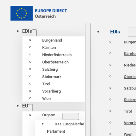
EDIs
EDIs
Burgenland
Burgen
Kärnten
Kärnte
Niederösterreich
Oberösterreich
Nieder
Salzburg
Oberös
Steiermark
Tirol
Salzbu
Vorarlberg
Wien
Steier
EU
Tirol
Organe
Vorarl
Das Europäische
Parlament
Wien