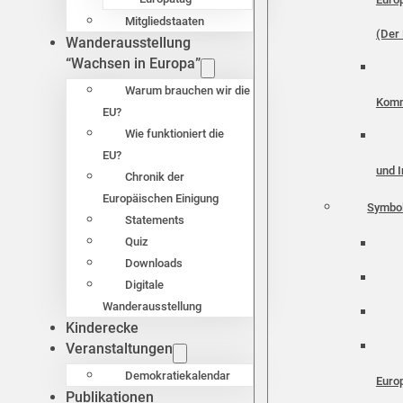
Mitgliedstaaten
(Der 
Wanderausstellung
“Wachsen in Europa”
Warum brauchen wir die
Komm
EU?
Wie funktioniert die
EU?
und I
Chronik der
Europäischen Einigung
Symbo
Statements
Quiz
Downloads
Digitale
Wanderausstellung
Kinderecke
Veranstaltungen
Demokratiekalendar
Euro
Publikationen