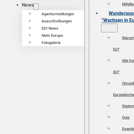
Mitgli
News
Wanderauss
Agenturmeldungen
“Wachsen in E
Ausschreibungen
EDI News
Mein Europa
Warum 
Fotogalerie
EU?
Wie fun
EU?
Chroni
Europäische
Statem
Quiz
Downl