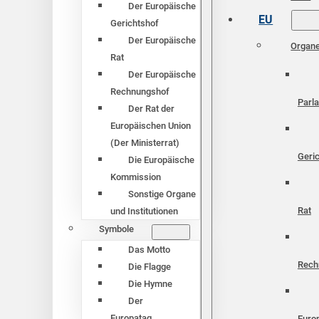
Der Europäische
EU
Gerichtshof
Der Europäische
Organ
Rat
Der Europäische
Rechnungshof
Parl
Der Rat der
Europäischen Union
(Der Ministerrat)
Geri
Die Europäische
Kommission
Sonstige Organe
Rat
und Institutionen
Symbole
Das Motto
Rech
Die Flagge
Die Hymne
Der
Europatag
Euro