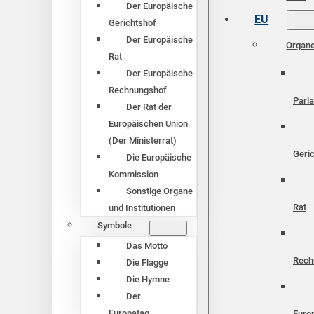
Der Europäische
EU
Gerichtshof
Der Europäische
Organ
Rat
Der Europäische
Rechnungshof
Parl
Der Rat der
Europäischen Union
(Der Ministerrat)
Geri
Die Europäische
Kommission
Sonstige Organe
Rat
und Institutionen
Symbole
Das Motto
Rech
Die Flagge
Die Hymne
Der
Europatag
Euro