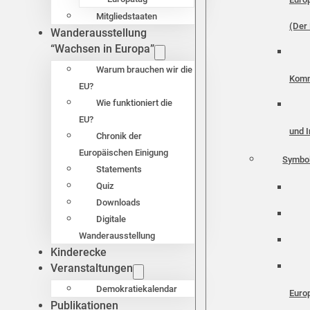
Mitgliedstaaten
(Der 
Wanderausstellung
“Wachsen in Europa”
Warum brauchen wir die
Komm
EU?
Wie funktioniert die
EU?
und I
Chronik der
Europäischen Einigung
Symbo
Statements
Quiz
Downloads
Digitale
Wanderausstellung
Kinderecke
Veranstaltungen
Demokratiekalendar
Euro
Publikationen