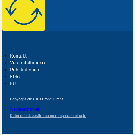
Kontakt
Veranstaltungen
Publikationen
EDIs
EU
Follow us on Facebook
Follow us on Instagram
Follow us on YouTube
Copyright 2026 © Europe Direct
Webdesign by qlp
Datenschutzbestimmungen
Impressum
Login