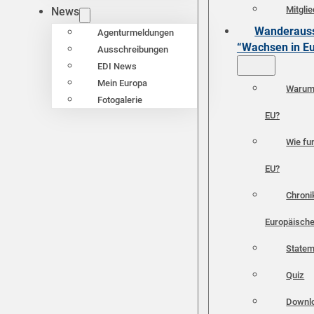
Mitgli
News
Wanderauss
Agenturmeldungen
“Wachsen in E
Ausschreibungen
EDI News
Mein Europa
Warum 
Fotogalerie
EU?
Wie fun
EU?
Chroni
Europäische
Statem
Quiz
Downl