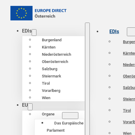
EDIs
EDIs
Burgenland
Burgen
Kärnten
Kärnte
Niederösterreich
Oberösterreich
Nieder
Salzburg
Oberös
Steiermark
Tirol
Salzbu
Vorarlberg
Wien
Steier
EU
Tirol
Organe
Vorarl
Das Europäische
Parlament
Wien