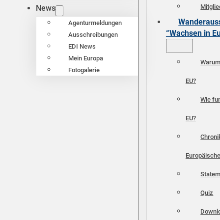
Mitgli
News
Wanderauss
Agenturmeldungen
“Wachsen in E
Ausschreibungen
EDI News
Mein Europa
Warum 
Fotogalerie
EU?
Wie fun
EU?
Chroni
Europäische
Statem
Quiz
Downl