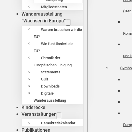
Mitgliedstaaten
(Der 
Wanderausstellung
“Wachsen in Europa”
Warum brauchen wir die
Komm
EU?
Wie funktioniert die
EU?
und I
Chronik der
Europäischen Einigung
Symbo
Statements
Quiz
Downloads
Digitale
Wanderausstellung
Kinderecke
Veranstaltungen
Demokratiekalendar
Euro
Publikationen