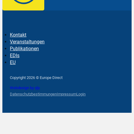
Kontakt
Veranstaltungen
Publikationen
EDIs
EU
Follow us on Facebook
Follow us on Instagram
Follow us on YouTube
Copyright 2026 © Europe Direct
Webdesign by qlp
Datenschutzbestimmungen
Impressum
Login