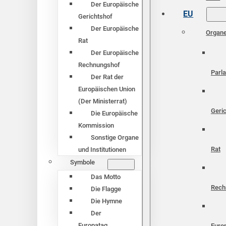
Der Europäische
EU
Gerichtshof
Der Europäische
Organ
Rat
Der Europäische
Rechnungshof
Parl
Der Rat der
Europäischen Union
(Der Ministerrat)
Geri
Die Europäische
Kommission
Sonstige Organe
Rat
und Institutionen
Symbole
Das Motto
Rech
Die Flagge
Die Hymne
Der
Europatag
Euro