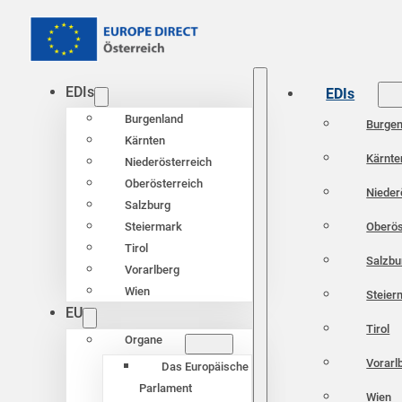
EDIs
EDIs
Burgenland
Burgen
Kärnten
Kärnte
Niederösterreich
Oberösterreich
Nieder
Salzburg
Oberös
Steiermark
Tirol
Salzbu
Vorarlberg
Wien
Steier
EU
Tirol
Organe
Vorarl
Das Europäische
Parlament
Wien