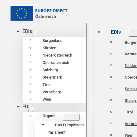
EDIs
EDIs
Burgenland
Burgen
Kärnten
Kärnte
Niederösterreich
Oberösterreich
Nieder
Salzburg
Oberös
Steiermark
Tirol
Salzbu
Vorarlberg
Wien
Steier
EU
Tirol
Organe
Vorarl
Das Europäische
Parlament
Wien