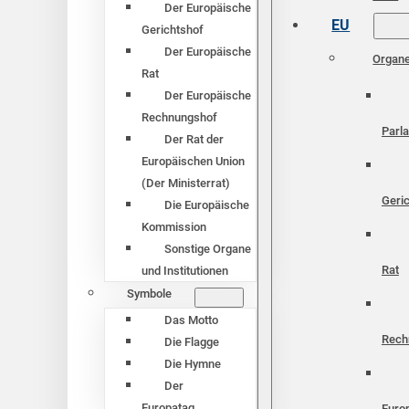
Der Europäische
EU
Gerichtshof
Der Europäische
Organ
Rat
Der Europäische
Rechnungshof
Parl
Der Rat der
Europäischen Union
(Der Ministerrat)
Geri
Die Europäische
Kommission
Sonstige Organe
Rat
und Institutionen
Symbole
Das Motto
Rech
Die Flagge
Die Hymne
Der
Europatag
Euro