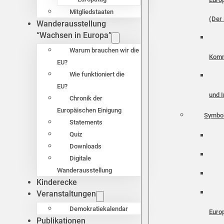
Mitgliedstaaten
(Der 
Wanderausstellung
“Wachsen in Europa”
Warum brauchen wir die
Komm
EU?
Wie funktioniert die
EU?
und I
Chronik der
Europäischen Einigung
Symbo
Statements
Quiz
Downloads
Digitale
Wanderausstellung
Kinderecke
Veranstaltungen
Demokratiekalendar
Euro
Publikationen