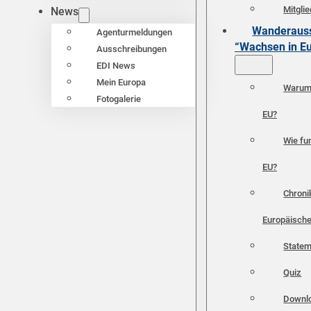
Mitgli
News
Wanderauss
Agenturmeldungen
“Wachsen in E
Ausschreibungen
EDI News
Mein Europa
Warum 
Fotogalerie
EU?
Wie fun
EU?
Chroni
Europäische
Statem
Quiz
Downl