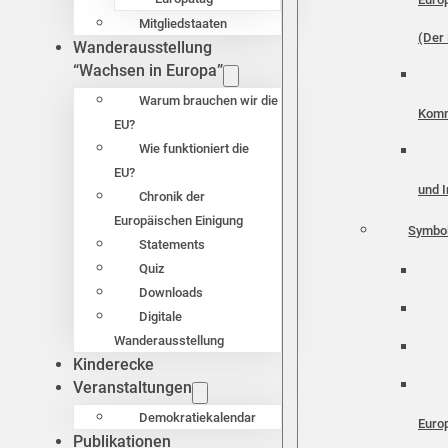
Mitgliedstaaten
(Der 
Wanderausstellung
“Wachsen in Europa”
Warum brauchen wir die
Komm
EU?
Wie funktioniert die
EU?
und I
Chronik der
Europäischen Einigung
Symbo
Statements
Quiz
Downloads
Digitale
Wanderausstellung
Kinderecke
Veranstaltungen
Demokratiekalendar
Euro
Publikationen