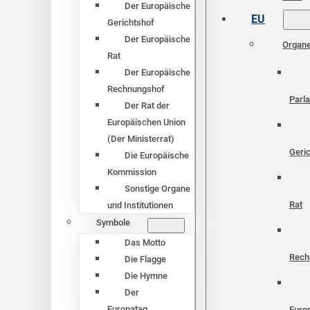
Der Europäische
EU
Gerichtshof
Der Europäische
Organ
Rat
Der Europäische
Rechnungshof
Parl
Der Rat der
Europäischen Union
(Der Ministerrat)
Geri
Die Europäische
Kommission
Sonstige Organe
Rat
und Institutionen
Symbole
Das Motto
Rech
Die Flagge
Die Hymne
Der
Europatag
Euro