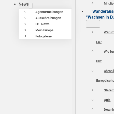
Mitgli
News
Wanderauss
Agenturmeldungen
“Wachsen in E
Ausschreibungen
EDI News
Mein Europa
Warum 
Fotogalerie
EU?
Wie fun
EU?
Chroni
Europäische
Statem
Quiz
Downl