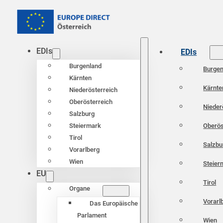
EDIs
EDIs
Burgenland
Burgen
Kärnten
Kärnte
Niederösterreich
Oberösterreich
Nieder
Salzburg
Oberös
Steiermark
Tirol
Salzbu
Vorarlberg
Wien
Steier
EU
Tirol
Organe
Vorarl
Das Europäische
Parlament
Wien