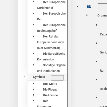
Der Europäische
EU
Gerichtshof
Der Europäische
Organ
Rat
Der Europäische
Rechnungshof
Parl
Der Rat der
Europäischen Union
(Der Ministerrat)
Geri
Die Europäische
Kommission
Sonstige Organe
Rat
und Institutionen
Symbole
Das Motto
Rech
Die Flagge
Die Hymne
Der
Europatag
Euro