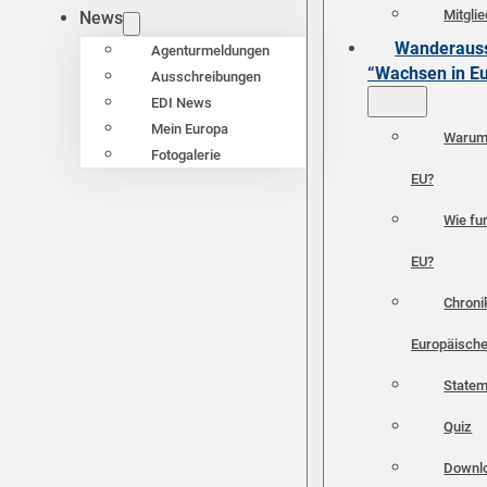
Mitgli
News
Wanderauss
Agenturmeldungen
“Wachsen in E
Ausschreibungen
EDI News
Mein Europa
Warum 
Fotogalerie
EU?
Wie fun
EU?
Chroni
Europäische
Statem
Quiz
Downl