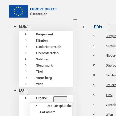
EDIs
EDIs
Burgenland
Burgen
Kärnten
Kärnte
Niederösterreich
Oberösterreich
Nieder
Salzburg
Oberös
Steiermark
Tirol
Salzbu
Vorarlberg
Wien
Steier
EU
Tirol
Organe
Vorarl
Das Europäische
Parlament
Wien