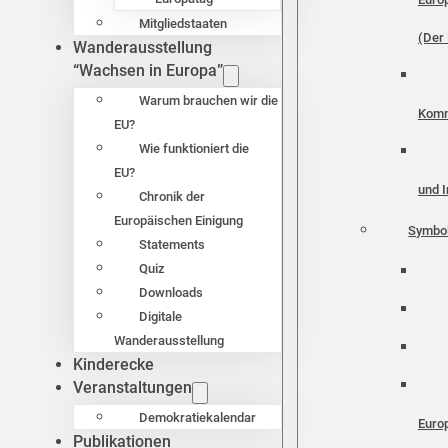
Mitgliedstaaten
(Der 
Wanderausstellung
“Wachsen in Europa”
Warum brauchen wir die
Komm
EU?
Wie funktioniert die
EU?
und I
Chronik der
Europäischen Einigung
Symbo
Statements
Quiz
Downloads
Digitale
Wanderausstellung
Kinderecke
Veranstaltungen
Demokratiekalendar
Euro
Publikationen