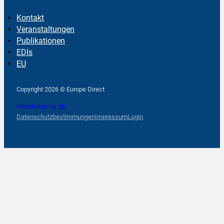
Kontakt
Veranstaltungen
Publikationen
EDIs
EU
Follow us on Facebook
Follow us on Instagram
Follow us on YouTube
Copyright 2026 © Europe Direct
Webdesign by qlp
Datenschutzbestimmungen
Impressum
Login