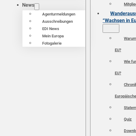
Mitgli
News
Wanderauss
Agenturmeldungen
“Wachsen in E
Ausschreibungen
EDI News
Mein Europa
Warum 
Fotogalerie
EU?
Wie fun
EU?
Chroni
Europäische
Statem
Quiz
Downl