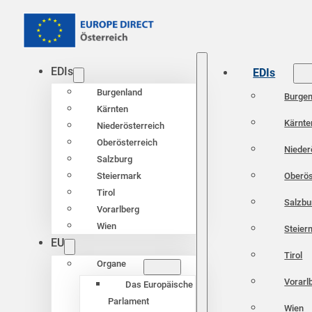
EDIs
EDIs
Burgenland
Burgen
Kärnten
Kärnte
Niederösterreich
Oberösterreich
Nieder
Salzburg
Oberös
Steiermark
Tirol
Salzbu
Vorarlberg
Wien
Steier
EU
Tirol
Organe
Vorarl
Das Europäische
Parlament
Wien