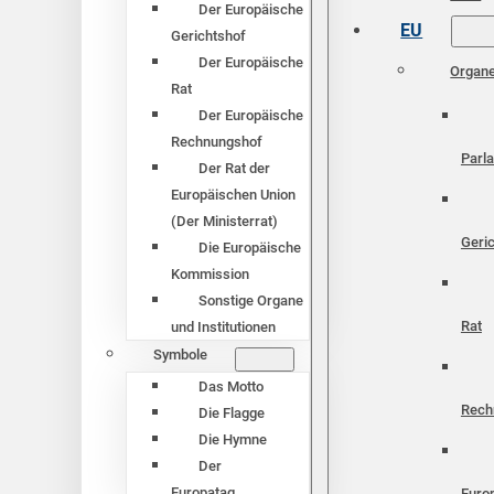
Der Europäische
EU
Gerichtshof
Der Europäische
Organ
Rat
Der Europäische
Rechnungshof
Parl
Der Rat der
Europäischen Union
(Der Ministerrat)
Geri
Die Europäische
Kommission
Sonstige Organe
Rat
und Institutionen
Symbole
Das Motto
Rech
Die Flagge
Die Hymne
Der
Europatag
Euro