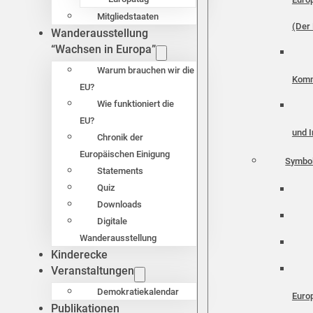
Mitgliedstaaten
(Der 
Wanderausstellung
“Wachsen in Europa”
Warum brauchen wir die
Komm
EU?
Wie funktioniert die
EU?
und I
Chronik der
Europäischen Einigung
Symbo
Statements
Quiz
Downloads
Digitale
Wanderausstellung
Kinderecke
Veranstaltungen
Demokratiekalendar
Euro
Publikationen