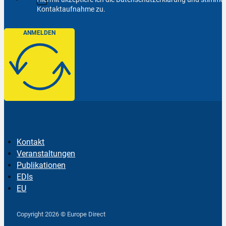
Kontaktaufnahme zu.
ANMELDEN
Kontakt
Veranstaltungen
Publikationen
EDIs
EU
Follow us on Facebook
Follow us on Instagram
Follow us on YouTube
Copyright 2026 © Europe Direct