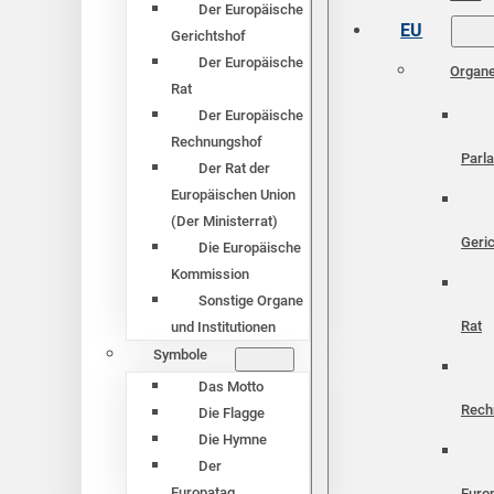
Der Europäische
EU
Gerichtshof
Der Europäische
Organ
Rat
Der Europäische
Rechnungshof
Parl
Der Rat der
Europäischen Union
(Der Ministerrat)
Geri
Die Europäische
Kommission
Sonstige Organe
Rat
und Institutionen
Symbole
Das Motto
Rech
Die Flagge
Die Hymne
Der
Europatag
Euro