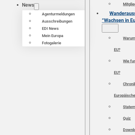
Mitgli
News
Wanderauss
Agenturmeldungen
“Wachsen in E
Ausschreibungen
EDI News
Mein Europa
Warum 
Fotogalerie
EU?
Wie fun
EU?
Chroni
Europäische
Statem
Quiz
Downl