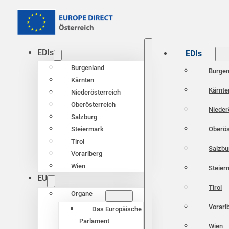
EDIs
EDIs
Burgenland
Burgen
Kärnten
Kärnte
Niederösterreich
Oberösterreich
Nieder
Salzburg
Oberös
Steiermark
Tirol
Salzbu
Vorarlberg
Wien
Steier
EU
Tirol
Organe
Vorarl
Das Europäische
Parlament
Wien