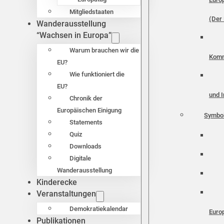
Mitgliedstaaten
(Der 
Wanderausstellung
“Wachsen in Europa”
Warum brauchen wir die
Komm
EU?
Wie funktioniert die
EU?
und I
Chronik der
Europäischen Einigung
Symbo
Statements
Quiz
Downloads
Digitale
Wanderausstellung
Kinderecke
Veranstaltungen
Demokratiekalendar
Euro
Publikationen