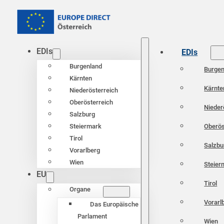
EDIs
EDIs
Burgenland
Burgen
Kärnten
Kärnte
Niederösterreich
Oberösterreich
Nieder
Salzburg
Oberös
Steiermark
Tirol
Salzbu
Vorarlberg
Wien
Steier
EU
Tirol
Organe
Vorarl
Das Europäische
Parlament
Wien