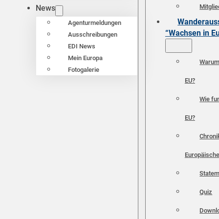
Mitgli
News
Wanderauss
Agenturmeldungen
“Wachsen in E
Ausschreibungen
EDI News
Mein Europa
Warum 
Fotogalerie
EU?
Wie fun
EU?
Chroni
Europäische
Statem
Quiz
Downl