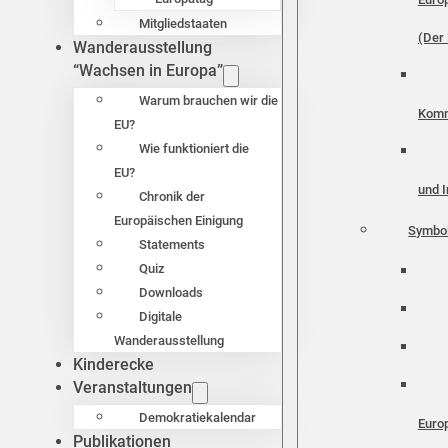
Mitgliedstaaten
(Der 
Wanderausstellung
“Wachsen in Europa”
Warum brauchen wir die
Komm
EU?
Wie funktioniert die
EU?
und I
Chronik der
Europäischen Einigung
Symbo
Statements
Quiz
Downloads
Digitale
Wanderausstellung
Kinderecke
Veranstaltungen
Demokratiekalendar
Euro
Publikationen