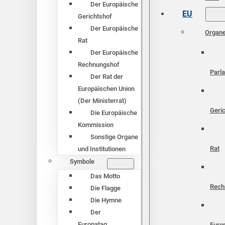
Der Europäische
EU
Gerichtshof
Der Europäische
Organ
Rat
Der Europäische
Rechnungshof
Parl
Der Rat der
Europäischen Union
(Der Ministerrat)
Geri
Die Europäische
Kommission
Sonstige Organe
Rat
und Institutionen
Symbole
Das Motto
Rech
Die Flagge
Die Hymne
Der
Europatag
Euro