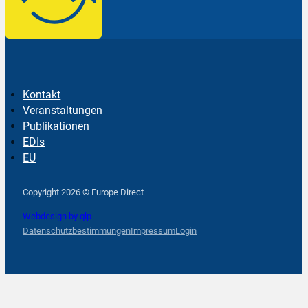
Kontakt
Veranstaltungen
Publikationen
EDIs
EU
Follow us on Facebook
Follow us on Instagram
Follow us on YouTube
Copyright 2026 © Europe Direct
Webdesign by qlp
Datenschutzbestimmungen
Impressum
Login