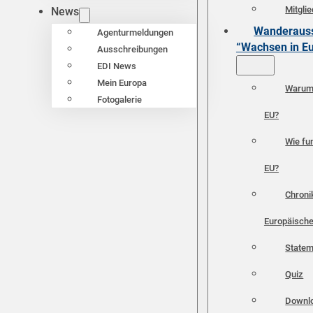
Mitgli
News
Wanderauss
Agenturmeldungen
“Wachsen in E
Ausschreibungen
EDI News
Mein Europa
Warum 
Fotogalerie
EU?
Wie fun
EU?
Chroni
Europäische
Statem
Quiz
Downl