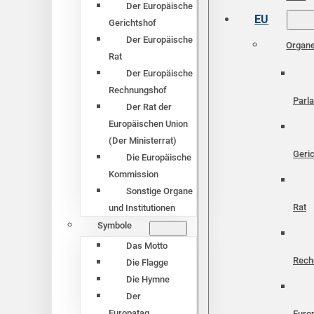
Der Europäische
EU
Gerichtshof
Der Europäische
Organ
Rat
Der Europäische
Rechnungshof
Parl
Der Rat der
Europäischen Union
(Der Ministerrat)
Geri
Die Europäische
Kommission
Sonstige Organe
Rat
und Institutionen
Symbole
Das Motto
Rech
Die Flagge
Die Hymne
Der
Europatag
Euro