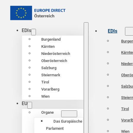
EDIs
EDIs
Burgenland
Burgen
Kärnten
Kärnte
Niederösterreich
Oberösterreich
Nieder
Salzburg
Oberös
Steiermark
Tirol
Salzbu
Vorarlberg
Wien
Steier
EU
Tirol
Organe
Vorarl
Das Europäische
Parlament
Wien