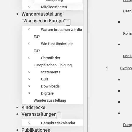
Mitgliedstaaten
(Der 
Wanderausstellung
“Wachsen in Europa”
Warum brauchen wir die
Komm
EU?
Wie funktioniert die
EU?
und I
Chronik der
Europäischen Einigung
Symbo
Statements
Quiz
Downloads
Digitale
Wanderausstellung
Kinderecke
Veranstaltungen
Demokratiekalendar
Euro
Publikationen