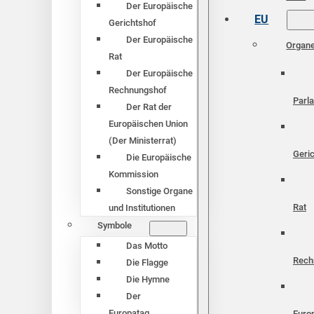
Der Europäische
EU
Gerichtshof
Der Europäische
Organ
Rat
Der Europäische
Rechnungshof
Parl
Der Rat der
Europäischen Union
(Der Ministerrat)
Geri
Die Europäische
Kommission
Sonstige Organe
Rat
und Institutionen
Symbole
Das Motto
Rech
Die Flagge
Die Hymne
Der
Europatag
Euro