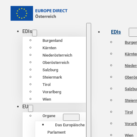
EDIs
EDIs
Burgenland
Burgen
Kärnten
Kärnte
Niederösterreich
Oberösterreich
Nieder
Salzburg
Oberös
Steiermark
Tirol
Salzbu
Vorarlberg
Wien
Steier
EU
Tirol
Organe
Vorarl
Das Europäische
Parlament
Wien