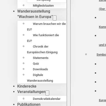
Mitgliedstaaten
(Der 
Wanderausstellung
“Wachsen in Europa”
Warum brauchen wir die
Komm
EU?
Wie funktioniert die
EU?
und I
Chronik der
Europäischen Einigung
Symbo
Statements
Quiz
Downloads
Digitale
Wanderausstellung
Kinderecke
Veranstaltungen
Demokratiekalendar
Euro
Publikationen