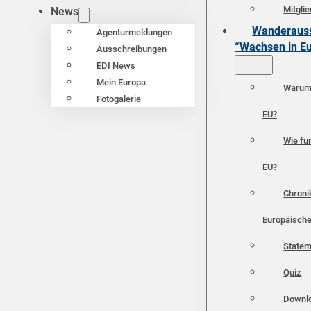
Mitgli
News
Wanderauss
Agenturmeldungen
“Wachsen in E
Ausschreibungen
EDI News
Mein Europa
Warum 
Fotogalerie
EU?
Wie fun
EU?
Chroni
Europäische
Statem
Quiz
Downl