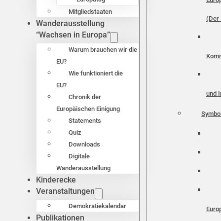
Mitgliedstaaten
(Der 
Wanderausstellung
“Wachsen in Europa”
Warum brauchen wir die
Komm
EU?
Wie funktioniert die
EU?
und I
Chronik der
Europäischen Einigung
Symbo
Statements
Quiz
Downloads
Digitale
Wanderausstellung
Kinderecke
Veranstaltungen
Demokratiekalendar
Euro
Publikationen