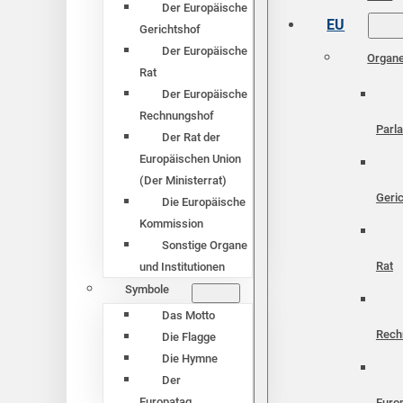
Der Europäische
EU
Gerichtshof
Der Europäische
Organ
Rat
Der Europäische
Rechnungshof
Parl
Der Rat der
Europäischen Union
(Der Ministerrat)
Geri
Die Europäische
Kommission
Sonstige Organe
Rat
und Institutionen
Symbole
Das Motto
Rech
Die Flagge
Die Hymne
Der
Europatag
Euro