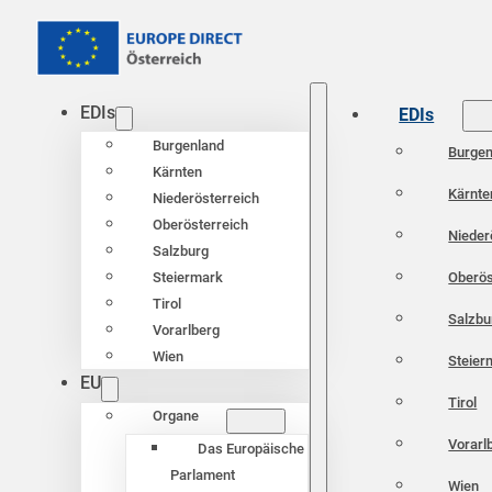
EDIs
EDIs
Burgenland
Burgen
Kärnten
Kärnte
Niederösterreich
Oberösterreich
Nieder
Salzburg
Oberös
Steiermark
Tirol
Salzbu
Vorarlberg
Wien
Steier
EU
Tirol
Organe
Vorarl
Das Europäische
Parlament
Wien