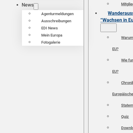
Mitgli
News
Wanderauss
Agenturmeldungen
“Wachsen in E
Ausschreibungen
EDI News
Mein Europa
Warum 
Fotogalerie
EU?
Wie fun
EU?
Chroni
Europäische
Statem
Quiz
Downl