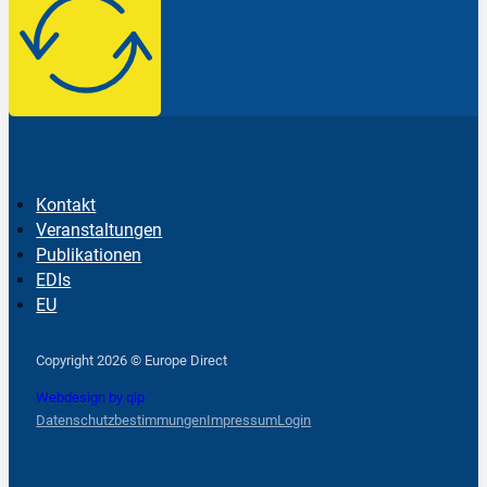
Kontakt
Veranstaltungen
Publikationen
EDIs
EU
Follow us on Facebook
Follow us on Instagram
Follow us on YouTube
Copyright 2026 © Europe Direct
Webdesign by qlp
Datenschutzbestimmungen
Impressum
Login