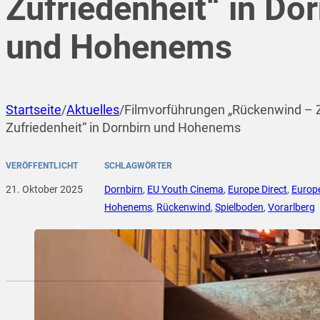
Zufriedenheit“ in Dor
und Hohenems
Startseite
/
Aktuelles
/
Filmvorführungen „Rückenwind – Z
Zufriedenheit“ in Dornbirn und Hohenems
VERÖFFENTLICHT
SCHLAGWÖRTER
21. Oktober 2025
Dornbirn
,
EU Youth Cinema
,
Europe Direct
,
Europe
Hohenems
,
Rückenwind
,
Spielboden
,
Vorarlberg