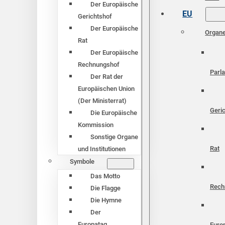
Der Europäische
EU
Gerichtshof
Der Europäische
Organ
Rat
Der Europäische
Rechnungshof
Parl
Der Rat der
Europäischen Union
(Der Ministerrat)
Geri
Die Europäische
Kommission
Sonstige Organe
Rat
und Institutionen
Symbole
Das Motto
Rech
Die Flagge
Die Hymne
Der
Europatag
Euro