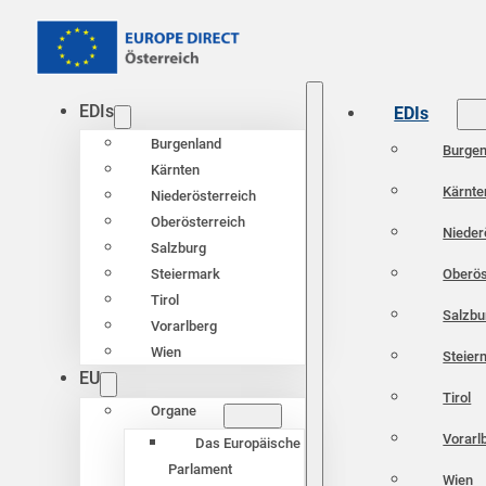
EDIs
EDIs
Burgenland
Burgen
Kärnten
Kärnte
Niederösterreich
Oberösterreich
Nieder
Salzburg
Oberös
Steiermark
Tirol
Salzbu
Vorarlberg
Wien
Steier
EU
Tirol
Organe
Vorarl
Das Europäische
Parlament
Wien