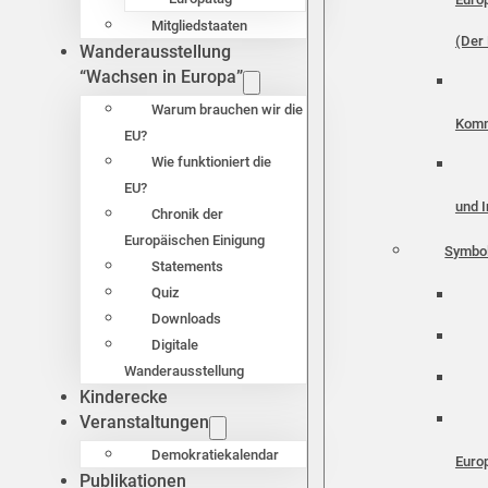
Mitgliedstaaten
(Der 
Wanderausstellung
“Wachsen in Europa”
Warum brauchen wir die
Komm
EU?
Wie funktioniert die
EU?
und I
Chronik der
Europäischen Einigung
Symbo
Statements
Quiz
Downloads
Digitale
Wanderausstellung
Kinderecke
Veranstaltungen
Demokratiekalendar
Euro
Publikationen