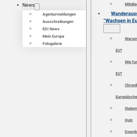
Mitgli
News
Wanderauss
Agenturmeldungen
“Wachsen in E
Ausschreibungen
EDI News
Mein Europa
Warum 
Fotogalerie
EU?
Wie fun
EU?
Chroni
Europäische
Statem
Quiz
Downl