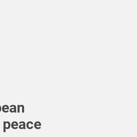
pean
– peace