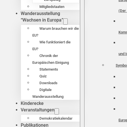
Mitgliedstaaten
(Der 
Wanderausstellung
“Wachsen in Europa”
Warum brauchen wir die
Komm
EU?
Wie funktioniert die
EU?
und I
Chronik der
Europäischen Einigung
Symbo
Statements
Quiz
Downloads
Digitale
Wanderausstellung
Kinderecke
Veranstaltungen
Demokratiekalendar
Euro
Publikationen