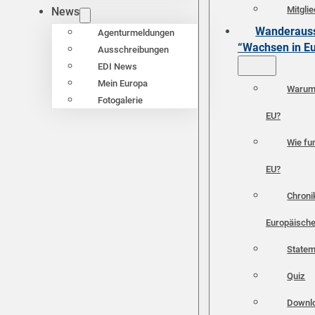
Mitgli
News
Wanderauss
Agenturmeldungen
“Wachsen in E
Ausschreibungen
EDI News
Mein Europa
Warum 
Fotogalerie
EU?
Wie fun
EU?
Chroni
Europäische
Statem
Quiz
Downl