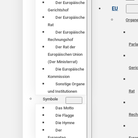
Der Europäische
EU
Gerichtshof
Der Europäische
Organ
Rat
Der Europäische
Rechnungshof
Parl
Der Rat der
Europäischen Union
(Der Ministerrat)
Geri
Die Europäische
Kommission
Sonstige Organe
Rat
und Institutionen
Symbole
Das Motto
Rech
Die Flagge
Die Hymne
Der
Europatag
Euro