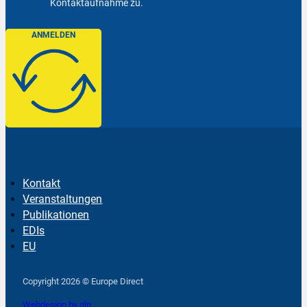
Kontaktaufnahme zu.
ANMELDEN
Kontakt
Veranstaltungen
Publikationen
EDIs
EU
Follow us on Facebook
Follow us on Instagram
Follow us on YouTube
Copyright 2026 © Europe Direct
Webdesign by qlp