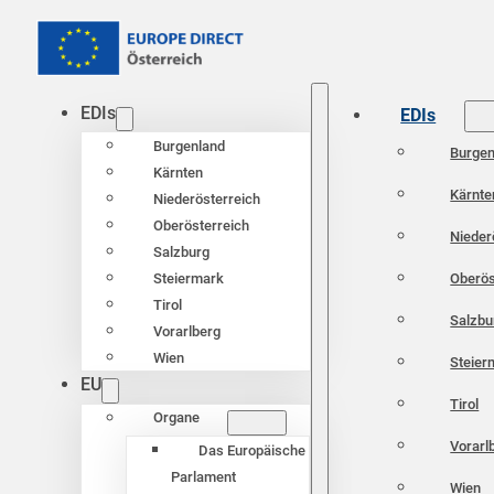
EDIs
EDIs
Burgenland
Burgen
Kärnten
Kärnte
Niederösterreich
Oberösterreich
Nieder
Salzburg
Oberös
Steiermark
Tirol
Salzbu
Vorarlberg
Wien
Steier
EU
Tirol
Organe
Vorarl
Das Europäische
Parlament
Wien