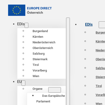
EDIs
EDIs
Burgenland
Burgen
Kärnten
Kärnte
Niederösterreich
Oberösterreich
Nieder
Salzburg
Oberös
Steiermark
Tirol
Salzbu
Vorarlberg
Wien
Steier
EU
Tirol
Organe
Vorarl
Das Europäische
Parlament
Wien