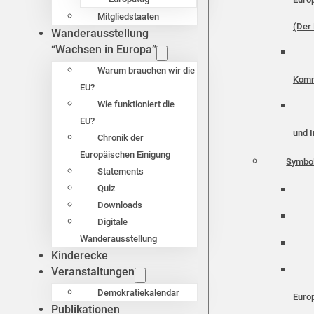
Mitgliedstaaten
(Der 
Wanderausstellung
“Wachsen in Europa”
Warum brauchen wir die
Komm
EU?
Wie funktioniert die
EU?
und I
Chronik der
Europäischen Einigung
Symbo
Statements
Quiz
Downloads
Digitale
Wanderausstellung
Kinderecke
Veranstaltungen
Demokratiekalendar
Euro
Publikationen