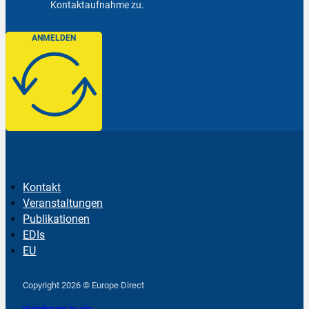
Kontaktaufnahme zu.
ANMELDEN
Kontakt
Veranstaltungen
Publikationen
EDIs
EU
Follow us on Facebook
Follow us on Instagram
Follow us on YouTube
Copyright 2026 © Europe Direct
Webdesign by qlp