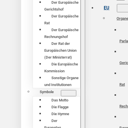
Der Europäische
EU
Gerichtshof
Der Europäische
Organ
Rat
Der Europäische
Rechnungshof
Parl
Der Rat der
Europäischen Union
(Der Ministerrat)
Geri
Die Europäische
Kommission
Sonstige Organe
Rat
und Institutionen
Symbole
Das Motto
Rech
Die Flagge
Die Hymne
Der
Europatag
Euro