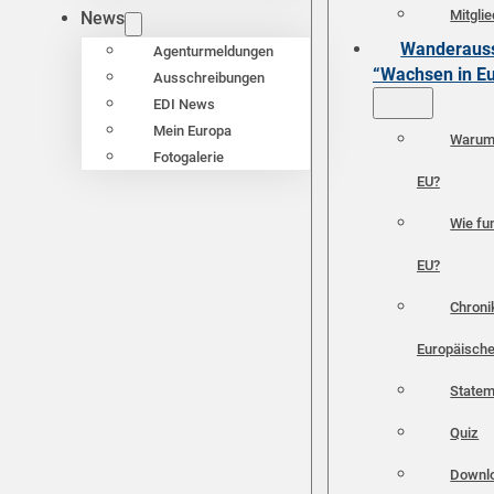
Mitgli
News
Wanderauss
Agenturmeldungen
“Wachsen in E
Ausschreibungen
EDI News
Mein Europa
Warum 
Fotogalerie
EU?
Wie fun
EU?
Chroni
Europäische
Statem
Quiz
Downl